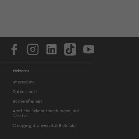
Facebook
Instagram
LinkedIn
TikTok
Youtube
Weiteres
Impressum
Datenschutz
Barrierefreiheit
Amtliche Bekanntmachungen und
Gesetze
© copyright Universität Bielefeld