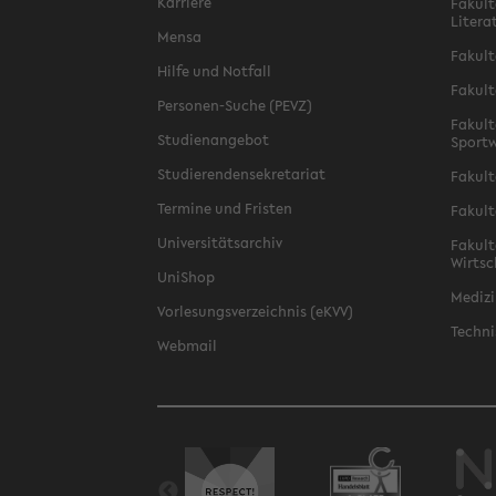
Karriere
Fakult
Litera
Mensa
Fakult
Hilfe und Notfall
Fakult
Personen-Suche (PEVZ)
Fakult
Studienangebot
Sportw
Studierendensekretariat
Fakult
Termine und Fristen
Fakult
Universitätsarchiv
Fakult
Wirtsc
UniShop
Medizi
Vorlesungsverzeichnis (eKVV)
Techni
Webmail