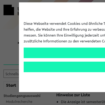
Diese Webseite verwendet Cookies und ähnliche Te
helfen, die Website und Ihre Erfahrung zu verbes
messen. Sie können Ihre Einwilligung jederzeit u
zusätzliche Informationen zu den verwendeten C
Universität
Forschung
Jetzt und in
Es wurden keine jetzt stat
mein
Start
eKVV
Hinweise zur Liste
Studiengangsauswahl
Modulrecherche
Die Anzeige ist semesterü