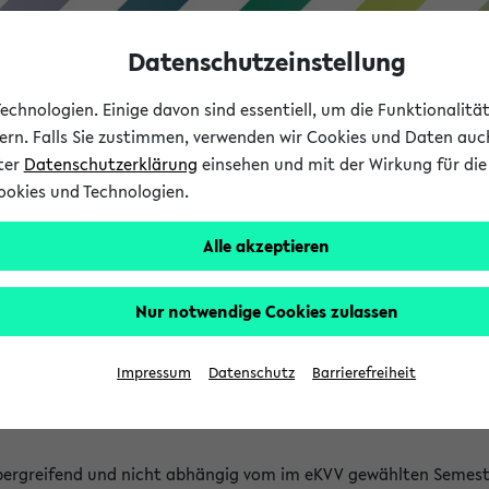
Datenschutzeinstellung
chnologien. Einige davon sind essentiell, um die Funktionalit
sern. Falls Sie zustimmen, verwenden wir Cookies und Daten auc
nter
Datenschutzerklärung
einsehen und mit der Wirkung für die 
ookies und Technologien.
Studium
Lehre
International
Alle akzeptieren
 Kürze stattfindende Verans
Nur notwendige Cookies zulassen
tfindenden Veranstaltungen gefunden!
Impressum
Datenschutz
Barrierefreiheit
bergreifend und nicht abhängig vom im eKVV gewählten Semest