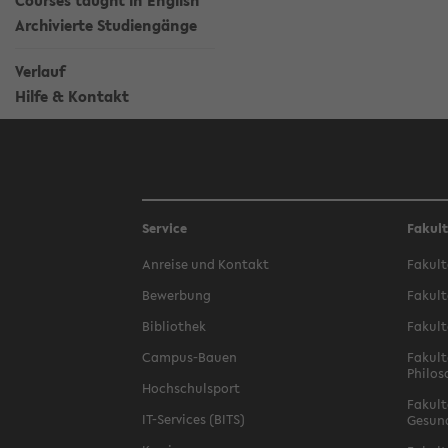
Courses taught in English
Archivierte Studiengänge
Verlauf
Hilfe & Kontakt
Service
Fakul
Anreise und Kontakt
Fakult
Bewerbung
Fakult
Bibliothek
Fakult
Campus-Bauen
Fakult
Philos
Hochschulsport
Fakult
IT-Services (BITS)
Gesun