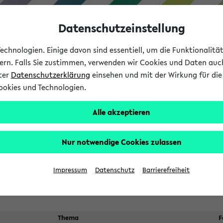
Datenschutzeinstellung
chnologien. Einige davon sind essentiell, um die Funktionalit
sern. Falls Sie zustimmen, verwenden wir Cookies und Daten auc
nter
Datenschutzerklärung
einsehen und mit der Wirkung für die 
ookies und Technologien.
Studium
Lehre
International
Alle akzeptieren
 Kürze stattfindende Verans
Nur notwendige Cookies zulassen
Impressum
Datenschutz
Barrierefreiheit
Thema
F