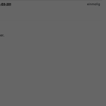
-E0-201
einmalig
er.