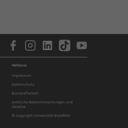
Facebook
Instagram
LinkedIn
TikTok
Youtube
Weiteres
Impressum
Datenschutz
Barrierefreiheit
Amtliche Bekanntmachungen und
Gesetze
© copyright Universität Bielefeld