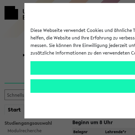
Diese Webseite verwendet Cookies und ähnliche Te
helfen, die Website und Ihre Erfahrung zu verbes
messen. Sie können Ihre Einwilligung jederzeit u
zusätzliche Informationen zu den verwendeten C
Universität
Forschung
Jetzt und in
Suche:
mein
Start
eKVV
Beginn um 8 Uhr
Studiengangsauswahl
Modulrecherche
Belegnr
Lehrende*r