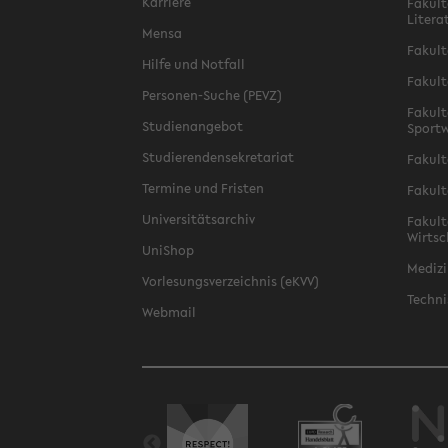
Karriere
Fakult
Litera
Mensa
Fakult
Hilfe und Notfall
Fakult
Personen-Suche (PEVZ)
Fakult
Studienangebot
Sportw
Studierendensekretariat
Fakult
Termine und Fristen
Fakult
Universitätsarchiv
Fakult
Wirtsc
UniShop
Medizi
Vorlesungsverzeichnis (eKVV)
Techni
Webmail