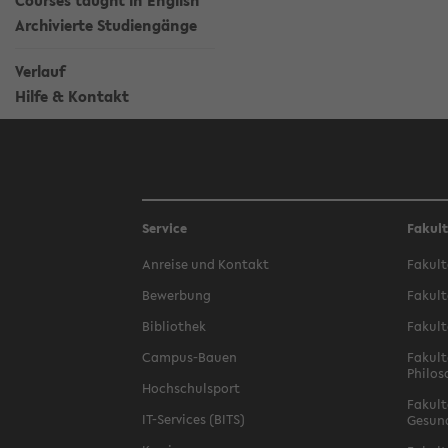
Courses taught in English
Archivierte Studiengänge
Verlauf
Hilfe & Kontakt
Service
Fakul
Anreise und Kontakt
Fakult
Bewerbung
Fakult
Bibliothek
Fakult
Campus-Bauen
Fakult
Philos
Hochschulsport
Fakult
IT-Services (BITS)
Gesun