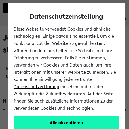
Datenschutzeinstellung
eKVV
Diese Webseite verwendet Cookies und ähnliche
Jetzt und in Kürze
Technologien. Einige davon sind essentiell, um die
Funktionalität der Website zu gewährleisten,
stattfindende Veranstaltungen
während andere uns helfen, die Website und Ihre
Erfahrung zu verbessern. Falls Sie zustimmen,
verwenden wir Cookies und Daten auch, um Ihre
Es wurden keine jetzt stattfindenden Veranstaltungen
Interaktionen mit unserer Webseite zu messen. Sie
gefunden!
können Ihre Einwilligung jederzeit unter
Datenschutzerklärung
einsehen und mit der
Wirkung für die Zukunft widerrufen. Auf der Seite
Hinweise zur Liste
finden Sie auch zusätzliche Informationen zu den
verwendeten Cookies und Technologien.
Die Anzeige ist semesterübergreifend und nicht abhängig
vom im eKVV gewählten Semester.
Alle akzeptieren