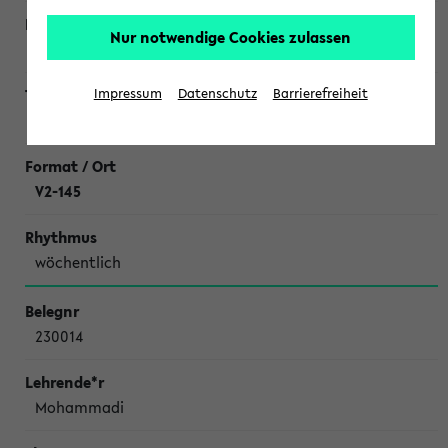
Nur notwendige Cookies zulassen
Schweiger
Impressum
Datenschutz
Barrierefreiheit
Literaturseminar Chemische Ökologie
V2-145
wöchentlich
230014
Mohammadi