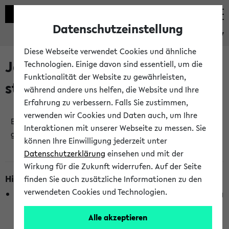
Datenschutzeinstellung
eKVV
Diese Webseite verwendet Cookies und ähnliche
Jetzt und in Kürze
Technologien. Einige davon sind essentiell, um die
Funktionalität der Website zu gewährleisten,
stattfindende Veranstaltungen
während andere uns helfen, die Website und Ihre
Erfahrung zu verbessern. Falls Sie zustimmen,
verwenden wir Cookies und Daten auch, um Ihre
Es wurden keine jetzt stattfindenden Veranstaltungen
Interaktionen mit unserer Webseite zu messen. Sie
gefunden!
können Ihre Einwilligung jederzeit unter
Datenschutzerklärung
einsehen und mit der
Wirkung für die Zukunft widerrufen. Auf der Seite
Hinweise zur Liste
finden Sie auch zusätzliche Informationen zu den
verwendeten Cookies und Technologien.
Die Anzeige ist semesterübergreifend und nicht abhängig
vom im eKVV gewählten Semester.
Alle akzeptieren