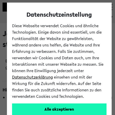
Datenschutzeinstellung
eKVV
Diese Webseite verwendet Cookies und ähnliche
Jetzt und in Kürze
Technologien. Einige davon sind essentiell, um die
Funktionalität der Website zu gewährleisten,
stattfindende Veranstaltungen
während andere uns helfen, die Website und Ihre
Erfahrung zu verbessern. Falls Sie zustimmen,
verwenden wir Cookies und Daten auch, um Ihre
Es wurden keine jetzt stattfindenden Veranstaltungen
Interaktionen mit unserer Webseite zu messen. Sie
gefunden!
können Ihre Einwilligung jederzeit unter
Datenschutzerklärung
einsehen und mit der
Wirkung für die Zukunft widerrufen. Auf der Seite
Hinweise zur Liste
finden Sie auch zusätzliche Informationen zu den
verwendeten Cookies und Technologien.
Die Anzeige ist semesterübergreifend und nicht abhängig
vom im eKVV gewählten Semester.
Alle akzeptieren