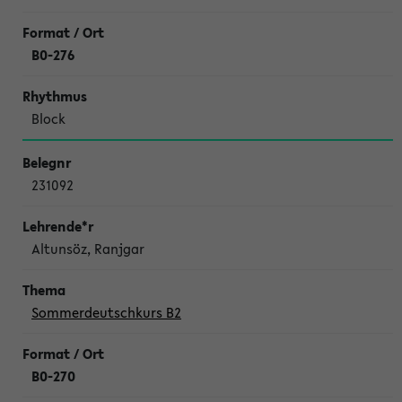
B0-276
Block
231092
Altunsöz, Ranjgar
Sommerdeutschkurs B2
B0-270