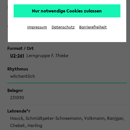
Nur notwendige Cookies zulassen
Impressum
Datenschutz
Barrierefreiheit
SONDERTERMINE CHEMIE
U2-241
Lerngruppe F. Thieke
wöchentlich
231090
Hauck, Schmidtpeter-Schneemann, Volkmann, Ranjgar,
Chebet, Herling