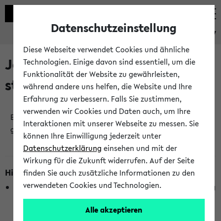
Datenschutzeinstellung
eKVV
Diese Webseite verwendet Cookies und ähnliche
Jetzt und in Kürze
Technologien. Einige davon sind essentiell, um die
Funktionalität der Website zu gewährleisten,
stattfindende Veranstaltungen
während andere uns helfen, die Website und Ihre
Erfahrung zu verbessern. Falls Sie zustimmen,
verwenden wir Cookies und Daten auch, um Ihre
Es wurden keine jetzt stattfindenden Veranstaltungen
Interaktionen mit unserer Webseite zu messen. Sie
gefunden!
können Ihre Einwilligung jederzeit unter
Datenschutzerklärung
einsehen und mit der
Wirkung für die Zukunft widerrufen. Auf der Seite
Hinweise zur Liste
finden Sie auch zusätzliche Informationen zu den
verwendeten Cookies und Technologien.
Die Anzeige ist semesterübergreifend und nicht abhängig
vom im eKVV gewählten Semester.
Alle akzeptieren