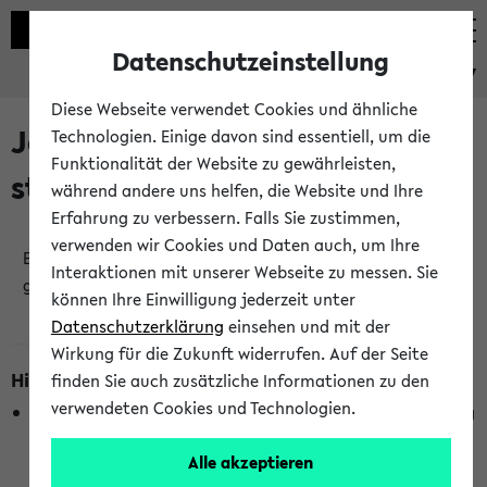
Datenschutzeinstellung
eKVV
Diese Webseite verwendet Cookies und ähnliche
Jetzt und in Kürze
Technologien. Einige davon sind essentiell, um die
Funktionalität der Website zu gewährleisten,
stattfindende Veranstaltungen
während andere uns helfen, die Website und Ihre
Erfahrung zu verbessern. Falls Sie zustimmen,
verwenden wir Cookies und Daten auch, um Ihre
Es wurden keine jetzt stattfindenden Veranstaltungen
Interaktionen mit unserer Webseite zu messen. Sie
gefunden!
können Ihre Einwilligung jederzeit unter
Datenschutzerklärung
einsehen und mit der
Wirkung für die Zukunft widerrufen. Auf der Seite
Hinweise zur Liste
finden Sie auch zusätzliche Informationen zu den
verwendeten Cookies und Technologien.
Die Anzeige ist semesterübergreifend und nicht abhängig
vom im eKVV gewählten Semester.
Alle akzeptieren