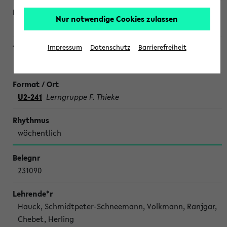
Nur notwendige Cookies zulassen
Impressum
Datenschutz
Barrierefreiheit
SONDERTERMINE CHEMIE
U2-241
Lerngruppe F. Thieke
wöchentlich
231090
Hauck, Schmidtpeter-Schneemann, Volkmann, Ranjgar,
Chebet, Herling