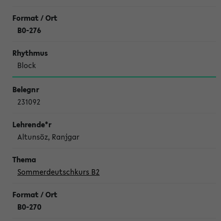
B0-276
Block
231092
Altunsöz, Ranjgar
Sommerdeutschkurs B2
B0-270