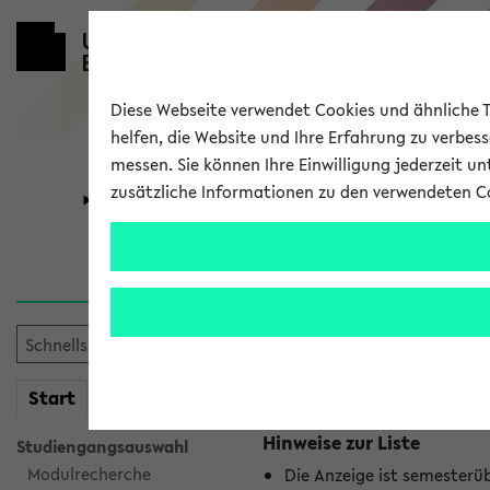
Diese Webseite verwendet Cookies und ähnliche Te
helfen, die Website und Ihre Erfahrung zu verbes
messen. Sie können Ihre Einwilligung jederzeit u
zusätzliche Informationen zu den verwendeten C
Universität
Forschung
Jetzt und in
Es wurden keine jetzt stat
mein
Start
eKVV
Hinweise zur Liste
Studiengangsauswahl
Modulrecherche
Die Anzeige ist semesterü