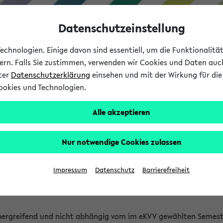
Datenschutzeinstellung
chnologien. Einige davon sind essentiell, um die Funktionalit
sern. Falls Sie zustimmen, verwenden wir Cookies und Daten auc
nter
Datenschutzerklärung
einsehen und mit der Wirkung für die 
ookies und Technologien.
Studium
Lehre
International
Alle akzeptieren
 Kürze stattfindende Verans
Nur notwendige Cookies zulassen
tfindenden Veranstaltungen gefunden!
Impressum
Datenschutz
Barrierefreiheit
bergreifend und nicht abhängig vom im eKVV gewählten Semest