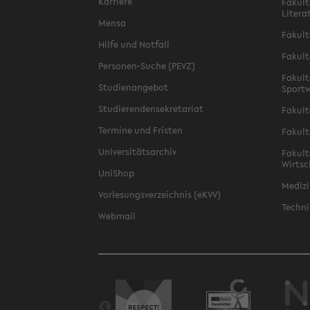
Karriere
Fakult
Litera
Mensa
Fakult
Hilfe und Notfall
Fakult
Personen-Suche (PEVZ)
Fakult
Studienangebot
Sportw
Studierendensekretariat
Fakult
Termine und Fristen
Fakult
Universitätsarchiv
Fakult
Wirtsc
UniShop
Medizi
Vorlesungsverzeichnis (eKVV)
Techni
Webmail