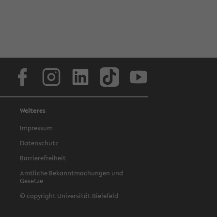
Facebook
Instagram
LinkedIn
TikTok
Youtube
Weiteres
Impressum
Datenschutz
Barrierefreiheit
Amtliche Bekanntmachungen und
Gesetze
© copyright Universität Bielefeld