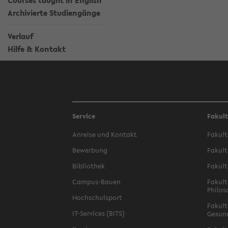
Courses taught in English
Archivierte Studiengänge
Verlauf
Hilfe & Kontakt
Service
Fakul
Anreise und Kontakt
Fakult
Bewerbung
Fakult
Bibliothek
Fakult
Campus-Bauen
Fakult
Philos
Hochschulsport
Fakult
IT-Services (BITS)
Gesun