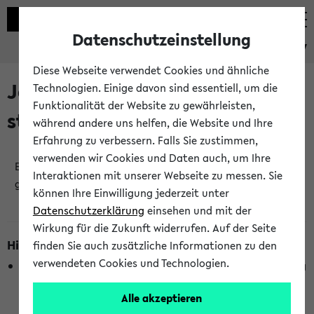
Datenschutzeinstellung
eKVV
Diese Webseite verwendet Cookies und ähnliche
Jetzt und in Kürze
Technologien. Einige davon sind essentiell, um die
Funktionalität der Website zu gewährleisten,
stattfindende Veranstaltungen
während andere uns helfen, die Website und Ihre
Erfahrung zu verbessern. Falls Sie zustimmen,
verwenden wir Cookies und Daten auch, um Ihre
Es wurden keine jetzt stattfindenden Veranstaltungen
Interaktionen mit unserer Webseite zu messen. Sie
gefunden!
können Ihre Einwilligung jederzeit unter
Datenschutzerklärung
einsehen und mit der
Wirkung für die Zukunft widerrufen. Auf der Seite
Hinweise zur Liste
finden Sie auch zusätzliche Informationen zu den
verwendeten Cookies und Technologien.
Die Anzeige ist semesterübergreifend und nicht abhängig
vom im eKVV gewählten Semester.
Alle akzeptieren