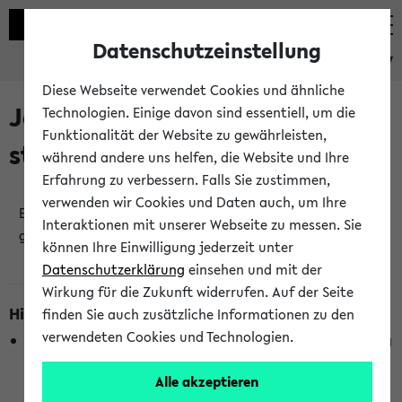
Datenschutzeinstellung
eKVV
Diese Webseite verwendet Cookies und ähnliche
Jetzt und in Kürze
Technologien. Einige davon sind essentiell, um die
Funktionalität der Website zu gewährleisten,
stattfindende Veranstaltungen
während andere uns helfen, die Website und Ihre
Erfahrung zu verbessern. Falls Sie zustimmen,
verwenden wir Cookies und Daten auch, um Ihre
Es wurden keine jetzt stattfindenden Veranstaltungen
Interaktionen mit unserer Webseite zu messen. Sie
gefunden!
können Ihre Einwilligung jederzeit unter
Datenschutzerklärung
einsehen und mit der
Wirkung für die Zukunft widerrufen. Auf der Seite
Hinweise zur Liste
finden Sie auch zusätzliche Informationen zu den
verwendeten Cookies und Technologien.
Die Anzeige ist semesterübergreifend und nicht abhängig
vom im eKVV gewählten Semester.
Alle akzeptieren