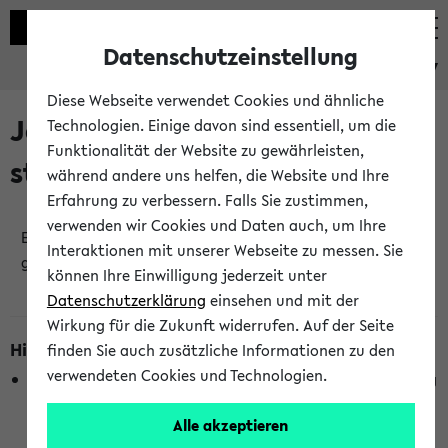
Datenschutzeinstellung
eKVV
Diese Webseite verwendet Cookies und ähnliche
Jetzt und in Kürze
Technologien. Einige davon sind essentiell, um die
Funktionalität der Website zu gewährleisten,
stattfindende Veranstaltungen
während andere uns helfen, die Website und Ihre
Erfahrung zu verbessern. Falls Sie zustimmen,
verwenden wir Cookies und Daten auch, um Ihre
Es wurden keine jetzt stattfindenden Veranstaltungen
Interaktionen mit unserer Webseite zu messen. Sie
gefunden!
können Ihre Einwilligung jederzeit unter
Datenschutzerklärung
einsehen und mit der
Wirkung für die Zukunft widerrufen. Auf der Seite
Hinweise zur Liste
finden Sie auch zusätzliche Informationen zu den
verwendeten Cookies und Technologien.
Die Anzeige ist semesterübergreifend und nicht abhängig
vom im eKVV gewählten Semester.
Alle akzeptieren