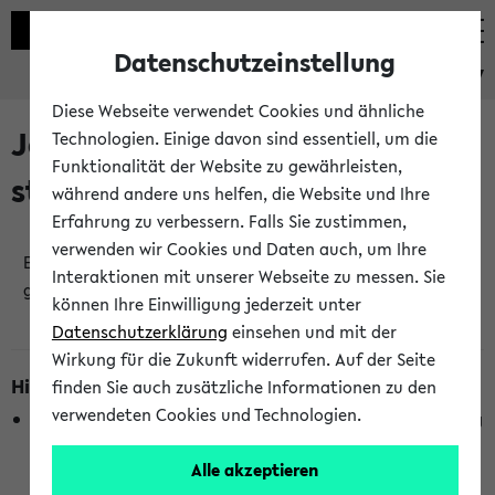
Datenschutzeinstellung
eKVV
Diese Webseite verwendet Cookies und ähnliche
Jetzt und in Kürze
Technologien. Einige davon sind essentiell, um die
Funktionalität der Website zu gewährleisten,
stattfindende Veranstaltungen
während andere uns helfen, die Website und Ihre
Erfahrung zu verbessern. Falls Sie zustimmen,
verwenden wir Cookies und Daten auch, um Ihre
Es wurden keine jetzt stattfindenden Veranstaltungen
Interaktionen mit unserer Webseite zu messen. Sie
gefunden!
können Ihre Einwilligung jederzeit unter
Datenschutzerklärung
einsehen und mit der
Wirkung für die Zukunft widerrufen. Auf der Seite
Hinweise zur Liste
finden Sie auch zusätzliche Informationen zu den
verwendeten Cookies und Technologien.
Die Anzeige ist semesterübergreifend und nicht abhängig
vom im eKVV gewählten Semester.
Alle akzeptieren