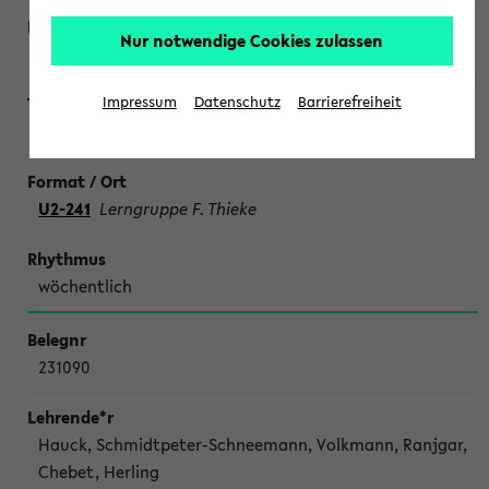
Nur notwendige Cookies zulassen
Impressum
Datenschutz
Barrierefreiheit
SONDERTERMINE CHEMIE
U2-241
Lerngruppe F. Thieke
wöchentlich
231090
Hauck, Schmidtpeter-Schneemann, Volkmann, Ranjgar,
Chebet, Herling