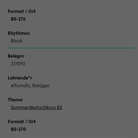
B0-276
Block
231092
Altunsöz, Ranjgar
Sommerdeutschkurs B2
B0-270