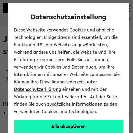
Datenschutzeinstellung
eKVV
Diese Webseite verwendet Cookies und ähnliche
Jetzt und in Kürze
Technologien. Einige davon sind essentiell, um die
Funktionalität der Website zu gewährleisten,
stattfindende Veranstaltungen
während andere uns helfen, die Website und Ihre
Erfahrung zu verbessern. Falls Sie zustimmen,
verwenden wir Cookies und Daten auch, um Ihre
Es wurden keine jetzt stattfindenden Veranstaltungen
Interaktionen mit unserer Webseite zu messen. Sie
gefunden!
können Ihre Einwilligung jederzeit unter
Datenschutzerklärung
einsehen und mit der
Wirkung für die Zukunft widerrufen. Auf der Seite
Hinweise zur Liste
finden Sie auch zusätzliche Informationen zu den
verwendeten Cookies und Technologien.
Die Anzeige ist semesterübergreifend und nicht abhängig
vom im eKVV gewählten Semester.
Alle akzeptieren