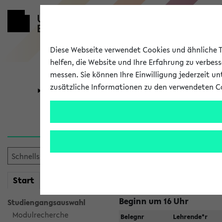
Diese Webseite verwendet Cookies und ähnliche Te
helfen, die Website und Ihre Erfahrung zu verbes
messen. Sie können Ihre Einwilligung jederzeit u
zusätzliche Informationen zu den verwendeten C
Universität
Forschung
Jetzt und in
Suche:
mein
Start
eKVV
Beginn um 16 Uhr
Studiengangsauswahl
Modulrecherche
Belegnr
Lehrende*r