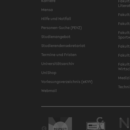
Karriere
Fakult
Litera
Mensa
Fakult
Hilfe und Notfall
Fakult
Personen-Suche (PEVZ)
Fakult
Studienangebot
Sportw
Studierendensekretariat
Fakult
Termine und Fristen
Fakult
Universitätsarchiv
Fakult
Wirtsc
UniShop
Medizi
Vorlesungsverzeichnis (eKVV)
Techni
Webmail