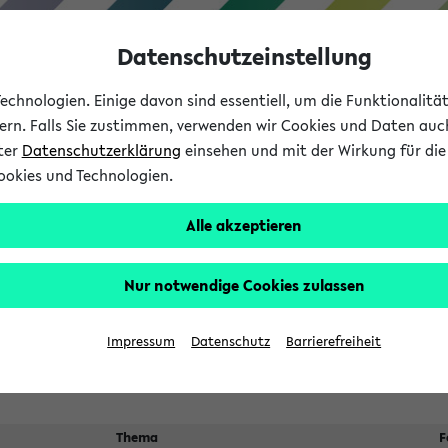
Datenschutzeinstellung
chnologien. Einige davon sind essentiell, um die Funktionalit
sern. Falls Sie zustimmen, verwenden wir Cookies und Daten auc
nter
Datenschutzerklärung
einsehen und mit der Wirkung für die 
ookies und Technologien.
Studium
Lehre
International
Alle akzeptieren
 Kürze stattfindende Verans
Nur notwendige Cookies zulassen
Impressum
Datenschutz
Barrierefreiheit
Thema
F