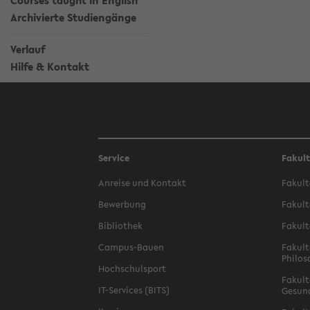
Courses taught in English
Archivierte Studiengänge
Verlauf
Hilfe & Kontakt
Service
Fakul
Anreise und Kontakt
Fakult
Bewerbung
Fakult
Bibliothek
Fakult
Campus-Bauen
Fakult
Philos
Hochschulsport
Fakult
IT-Services (BITS)
Gesun