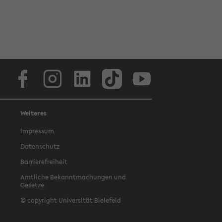
Facebook
Instagram
LinkedIn
TikTok
Youtube
Weiteres
Impressum
Datenschutz
Barrierefreiheit
Amtliche Bekanntmachungen und
Gesetze
© copyright Universität Bielefeld