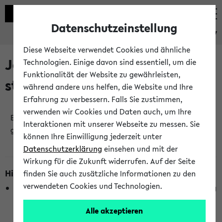
Datenschutzeinstellung
eKVV
Diese Webseite verwendet Cookies und ähnliche
Jetzt und in Kürze
Technologien. Einige davon sind essentiell, um die
Funktionalität der Website zu gewährleisten,
stattfindende Veranstaltungen
während andere uns helfen, die Website und Ihre
Erfahrung zu verbessern. Falls Sie zustimmen,
verwenden wir Cookies und Daten auch, um Ihre
Es wurden keine jetzt stattfindenden Veranstaltungen
Interaktionen mit unserer Webseite zu messen. Sie
gefunden!
können Ihre Einwilligung jederzeit unter
Datenschutzerklärung
einsehen und mit der
Wirkung für die Zukunft widerrufen. Auf der Seite
Hinweise zur Liste
finden Sie auch zusätzliche Informationen zu den
verwendeten Cookies und Technologien.
Die Anzeige ist semesterübergreifend und nicht abhängig
vom im eKVV gewählten Semester.
Alle akzeptieren