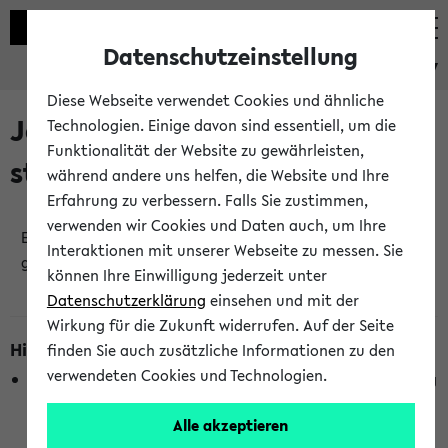
Datenschutzeinstellung
eKVV
Diese Webseite verwendet Cookies und ähnliche
Jetzt und in Kürze
Technologien. Einige davon sind essentiell, um die
Funktionalität der Website zu gewährleisten,
stattfindende Veranstaltungen
während andere uns helfen, die Website und Ihre
Erfahrung zu verbessern. Falls Sie zustimmen,
verwenden wir Cookies und Daten auch, um Ihre
Es wurden keine jetzt stattfindenden Veranstaltungen
Interaktionen mit unserer Webseite zu messen. Sie
gefunden!
können Ihre Einwilligung jederzeit unter
Datenschutzerklärung
einsehen und mit der
Wirkung für die Zukunft widerrufen. Auf der Seite
Hinweise zur Liste
finden Sie auch zusätzliche Informationen zu den
verwendeten Cookies und Technologien.
Die Anzeige ist semesterübergreifend und nicht abhängig
vom im eKVV gewählten Semester.
Alle akzeptieren