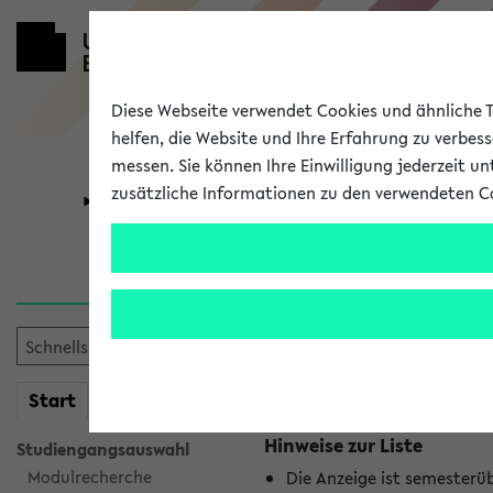
Diese Webseite verwendet Cookies und ähnliche Te
helfen, die Website und Ihre Erfahrung zu verbes
messen. Sie können Ihre Einwilligung jederzeit u
zusätzliche Informationen zu den verwendeten C
Universität
Forschung
Jetzt und in
Es wurden keine jetzt stat
mein
Start
eKVV
Hinweise zur Liste
Studiengangsauswahl
Modulrecherche
Die Anzeige ist semesterü