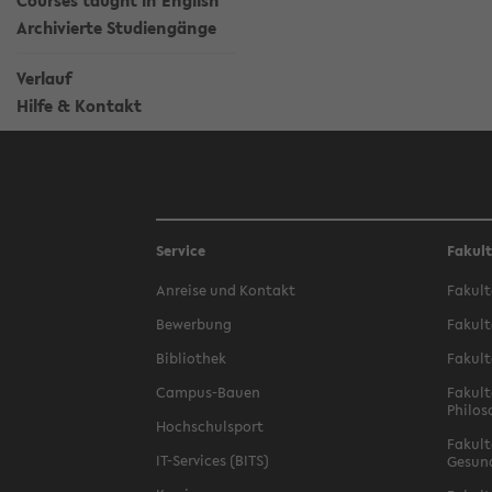
Courses taught in English
Archivierte Studiengänge
Verlauf
Hilfe & Kontakt
Service
Fakul
Anreise und Kontakt
Fakult
Bewerbung
Fakult
Bibliothek
Fakult
Campus-Bauen
Fakult
Philos
Hochschulsport
Fakult
IT-Services (BITS)
Gesun