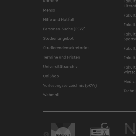
Karriere
Fakult
Litera
Mensa
Fakult
Hilfe und Notfall
Fakult
Personen-Suche (PEVZ)
Fakult
Studienangebot
Sportw
Studierendensekretariat
Fakult
Termine und Fristen
Fakult
Universitätsarchiv
Fakult
Wirtsc
UniShop
Medizi
Vorlesungsverzeichnis (eKVV)
Techni
Webmail