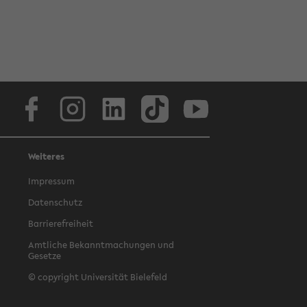
Facebook
Instagram
LinkedIn
TikTok
Youtube
Weiteres
Impressum
Datenschutz
Barrierefreiheit
Amtliche Bekanntmachungen und
Gesetze
© copyright Universität Bielefeld