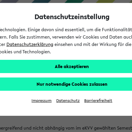
Datenschutzeinstellung
chnologien. Einige davon sind essentiell, um die Funktionalit
sern. Falls Sie zustimmen, verwenden wir Cookies und Daten auc
nter
Datenschutzerklärung
einsehen und mit der Wirkung für die 
ookies und Technologien.
Studium
Lehre
International
Alle akzeptieren
 Kürze stattfindende Verans
Nur notwendige Cookies zulassen
tfindenden Veranstaltungen gefunden!
Impressum
Datenschutz
Barrierefreiheit
bergreifend und nicht abhängig vom im eKVV gewählten Semest