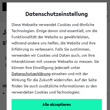
Datenschutzeinstellung
eKVV
Diese Webseite verwendet Cookies und ähnliche
Jetzt und in Kürze
Technologien. Einige davon sind essentiell, um die
Funktionalität der Website zu gewährleisten,
stattfindende Veranstaltungen
während andere uns helfen, die Website und Ihre
Erfahrung zu verbessern. Falls Sie zustimmen,
verwenden wir Cookies und Daten auch, um Ihre
Es wurden keine jetzt stattfindenden Veranstaltungen
Interaktionen mit unserer Webseite zu messen. Sie
gefunden!
können Ihre Einwilligung jederzeit unter
Datenschutzerklärung
einsehen und mit der
Wirkung für die Zukunft widerrufen. Auf der Seite
Hinweise zur Liste
finden Sie auch zusätzliche Informationen zu den
verwendeten Cookies und Technologien.
Die Anzeige ist semesterübergreifend und nicht abhängig
vom im eKVV gewählten Semester.
Alle akzeptieren