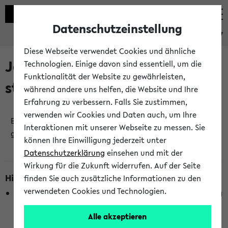
Datenschutzeinstellung
eKVV
Diese Webseite verwendet Cookies und ähnliche
Jetzt und in Kürze
Technologien. Einige davon sind essentiell, um die
Funktionalität der Website zu gewährleisten,
stattfindende Veranstaltungen
während andere uns helfen, die Website und Ihre
Erfahrung zu verbessern. Falls Sie zustimmen,
verwenden wir Cookies und Daten auch, um Ihre
Es wurden keine jetzt stattfindenden Veranstaltungen
Interaktionen mit unserer Webseite zu messen. Sie
gefunden!
können Ihre Einwilligung jederzeit unter
Datenschutzerklärung
einsehen und mit der
Wirkung für die Zukunft widerrufen. Auf der Seite
Hinweise zur Liste
finden Sie auch zusätzliche Informationen zu den
verwendeten Cookies und Technologien.
Die Anzeige ist semesterübergreifend und nicht abhängig
vom im eKVV gewählten Semester.
Alle akzeptieren