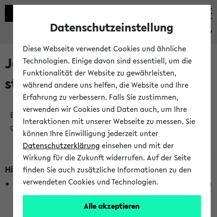
Datenschutzeinstellung
eKVV
Diese Webseite verwendet Cookies und ähnliche
Jetzt und in Kürze
Technologien. Einige davon sind essentiell, um die
Funktionalität der Website zu gewährleisten,
stattfindende Veranstaltungen
während andere uns helfen, die Website und Ihre
Erfahrung zu verbessern. Falls Sie zustimmen,
verwenden wir Cookies und Daten auch, um Ihre
Es wurden keine jetzt stattfindenden Veranstaltungen
Interaktionen mit unserer Webseite zu messen. Sie
gefunden!
können Ihre Einwilligung jederzeit unter
Datenschutzerklärung
einsehen und mit der
Wirkung für die Zukunft widerrufen. Auf der Seite
Hinweise zur Liste
finden Sie auch zusätzliche Informationen zu den
verwendeten Cookies und Technologien.
Die Anzeige ist semesterübergreifend und nicht abhängig
vom im eKVV gewählten Semester.
Alle akzeptieren