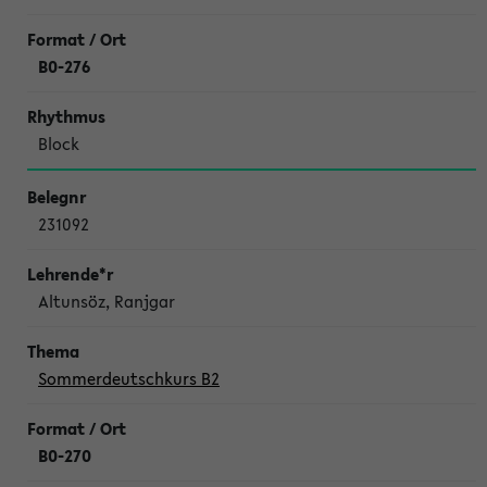
B0-276
Block
231092
Altunsöz, Ranjgar
Sommerdeutschkurs B2
B0-270