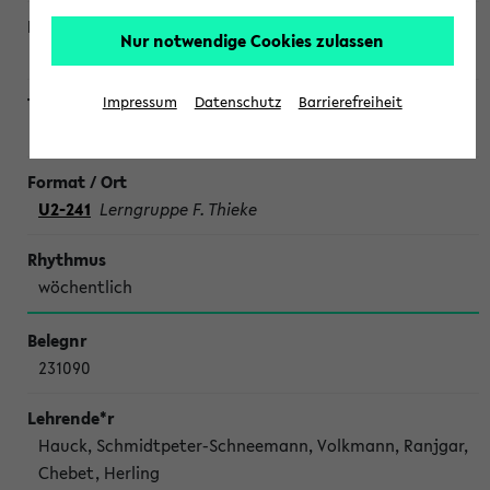
Nur notwendige Cookies zulassen
Impressum
Datenschutz
Barrierefreiheit
SONDERTERMINE CHEMIE
U2-241
Lerngruppe F. Thieke
wöchentlich
231090
Hauck, Schmidtpeter-Schneemann, Volkmann, Ranjgar,
Chebet, Herling