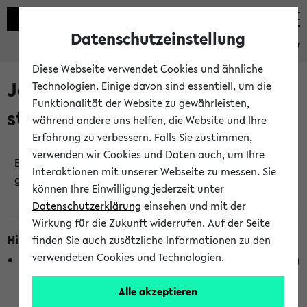
Datenschutzeinstellung
eKVV
Diese Webseite verwendet Cookies und ähnliche
Jetzt und in Kürze
Technologien. Einige davon sind essentiell, um die
Funktionalität der Website zu gewährleisten,
stattfindende Veranstaltungen
während andere uns helfen, die Website und Ihre
Erfahrung zu verbessern. Falls Sie zustimmen,
verwenden wir Cookies und Daten auch, um Ihre
Es wurden keine jetzt stattfindenden Veranstaltungen
Interaktionen mit unserer Webseite zu messen. Sie
gefunden!
können Ihre Einwilligung jederzeit unter
Datenschutzerklärung
einsehen und mit der
Wirkung für die Zukunft widerrufen. Auf der Seite
Hinweise zur Liste
finden Sie auch zusätzliche Informationen zu den
verwendeten Cookies und Technologien.
Die Anzeige ist semesterübergreifend und nicht abhängig
vom im eKVV gewählten Semester.
Alle akzeptieren