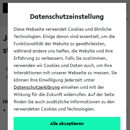
Datenschutzeinstellung
eKVV
Diese Webseite verwendet Cookies und ähnliche
Jetzt und in Kürze
Technologien. Einige davon sind essentiell, um die
Funktionalität der Website zu gewährleisten,
stattfindende Veranstaltungen
während andere uns helfen, die Website und Ihre
Erfahrung zu verbessern. Falls Sie zustimmen,
verwenden wir Cookies und Daten auch, um Ihre
Es wurden keine jetzt stattfindenden Veranstaltungen
Interaktionen mit unserer Webseite zu messen. Sie
gefunden!
können Ihre Einwilligung jederzeit unter
Datenschutzerklärung
einsehen und mit der
Wirkung für die Zukunft widerrufen. Auf der Seite
Hinweise zur Liste
finden Sie auch zusätzliche Informationen zu den
verwendeten Cookies und Technologien.
Die Anzeige ist semesterübergreifend und nicht abhängig
vom im eKVV gewählten Semester.
Alle akzeptieren