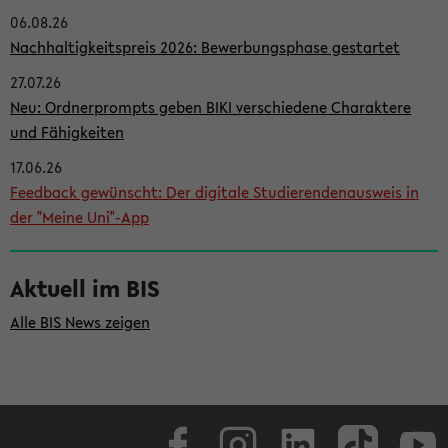
06.08.26
i
Nachhaltigkeitspreis 2026: Bewerbungsphase gestartet
t
27.07.26
e
Neu: Ordnerprompts geben BIKI verschiedene Charaktere
n
und Fähigkeiten
l
17.06.26
e
Feedback gewünscht: Der digitale Studierendenausweis in
i
der "Meine Uni"-App
s
t
Aktuell im BIS
e
Alle BIS News zeigen
Facebook
Instagram
LinkedIn
TikTok
Youtube