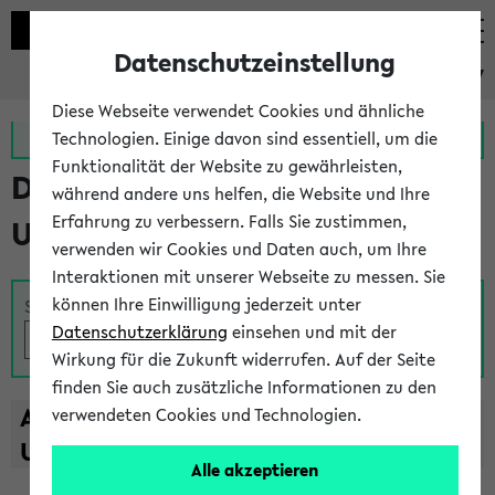
Datenschutzeinstellung
eKVV
Diese Webseite verwendet Cookies und ähnliche
Zur MeineUni App
Zum MeineUni Portal
Technologien. Einige davon sind essentiell, um die
Funktionalität der Website zu gewährleisten,
Das Lehrangebot der
während andere uns helfen, die Website und Ihre
Erfahrung zu verbessern. Falls Sie zustimmen,
Universität Bielefeld
verwenden wir Cookies und Daten auch, um Ihre
Interaktionen mit unserer Webseite zu messen. Sie
können Ihre Einwilligung jederzeit unter
Suche
Datenschutzerklärung
einsehen und mit der
Wirkung für die Zukunft widerrufen. Auf der Seite
finden Sie auch zusätzliche Informationen zu den
A
B
C
D
E
F
G
H
I
J
K
L
M
N
O
P
Q
R
S
T
verwendeten Cookies und Technologien.
U
V
W
X
Y
Z
Alle akzeptieren