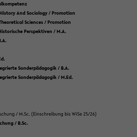
talkompetenz
 History And Sociology / Promotion
 Theoretical Sciences / Promotion
 Historische Perspektiven / M.A.
.A.
Ed.
egrierte Sonderpädagogik / B.A.
tegrierte Sonderpädagogik / M.Ed.
hung / M.Sc. (Einschreibung bis WiSe 25/26)
hung / B.Sc.