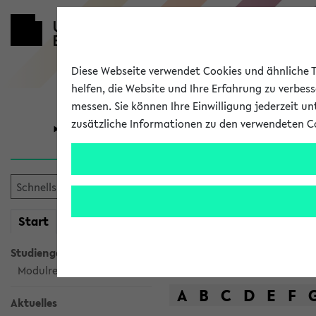
Diese Webseite verwendet Cookies und ähnliche Te
helfen, die Website und Ihre Erfahrung zu verbes
messen. Sie können Ihre Einwilligung jederzeit u
zusätzliche Informationen zu den verwendeten C
Universität
Forschung
Das Lehrange
mein
Start
eKVV
Suche
Studiengangsauswahl
Modulrecherche
A
B
C
D
E
F
Aktuelles