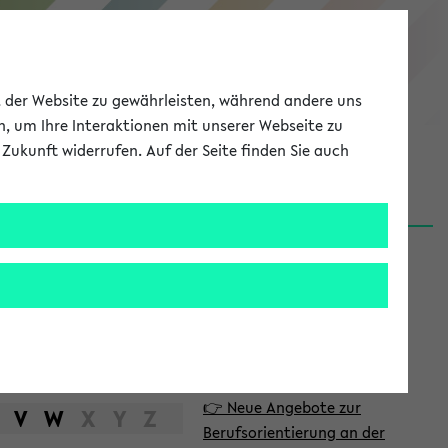
eKVV
ät der Website zu gewährleisten, während andere uns
h, um Ihre Interaktionen mit unserer Webseite zu
Zukunft widerrufen. Auf der Seite finden Sie auch
Meine Uni
EN
ANMELDEN
S
d
News
e
06.08.26
i
Nachhaltigkeitspreis 2026:
t
Bewerbungsphase gestartet
e
31.07.26
👉 Neue Angebote zur
n
V
W
X
Y
Z
Berufsorientierung an der