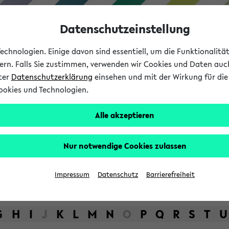
Datenschutzeinstellung
chnologien. Einige davon sind essentiell, um die Funktionalit
sern. Falls Sie zustimmen, verwenden wir Cookies und Daten auc
nter
Datenschutzerklärung
einsehen und mit der Wirkung für die 
ookies und Technologien.
Studium
Lehre
International
Alle akzeptieren
bot der Universität Bielefel
Nur notwendige Cookies zulassen
Impressum
Datenschutz
Barrierefreiheit
G
H
I
J
K
L
M
N
O
P
Q
R
S
T
U