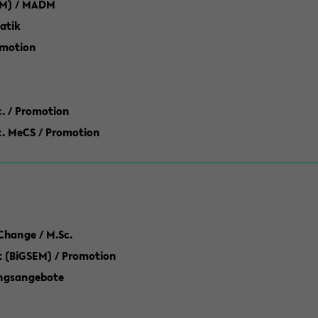
M) / MADM
atik
omotion
ic. / Promotion
dic. MeCS / Promotion
Change / M.Sc.
(BiGSEM) / Promotion
ungsangebote