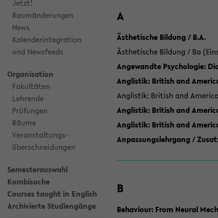
Jetzt!
A
Raumänderungen
News
Ästhetische Bildung / B.A.
Kalenderintegration
und Newsfeeds
Ästhetische Bildung / Ba (Ein
Angewandte Psychologie: Dia
Organisation
Anglistik: British and Americ
Fakultäten
Anglistik: British and Americ
Lehrende
Anglistik: British and Americ
Prüfungen
Räume
Anglistik: British and Ameri
Veranstaltungs-
Anpassungslehrgang / Zusatz
überschneidungen
Semesterauswahl
Kombisuche
B
Courses taught in English
Archivierte Studiengänge
Behaviour: From Neural Mech