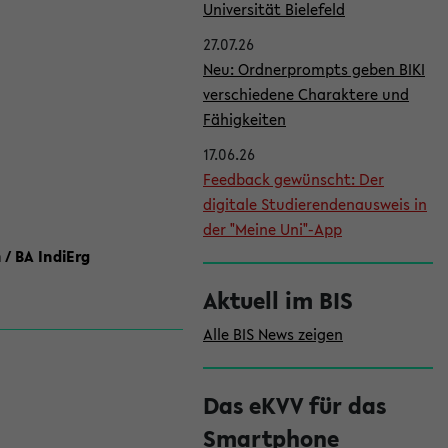
l
Universität Bielefeld
e
27.07.26
i
Neu: Ordnerprompts geben BIKI
verschiedene Charaktere und
s
Fähigkeiten
t
17.06.26
e
Feedback gewünscht: Der
digitale Studierendenausweis in
der "Meine Uni"-App
 / BA IndiErg
Aktuell im BIS
Alle BIS News zeigen
Das eKVV für das
Smartphone