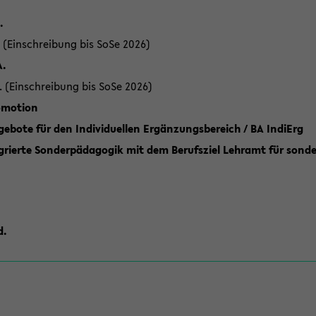
.
 (Einschreibung bis SoSe 2026)
A.
. (Einschreibung bis SoSe 2026)
romotion
ebote für den Individuellen Ergänzungsbereich / BA IndiErg
grierte Sonderpädagogik mit dem Berufsziel Lehramt für sond
d.