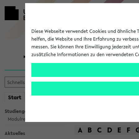
Diese Webseite verwendet Cookies und ähnliche Te
helfen, die Website und Ihre Erfahrung zu verbes
messen. Sie können Ihre Einwilligung jederzeit u
zusätzliche Informationen zu den verwendeten C
Universität
Forschung
Das Lehrange
mein
Start
eKVV
Suche
Studiengangsauswahl
Modulrecherche
A
B
C
D
E
F
Aktuelles