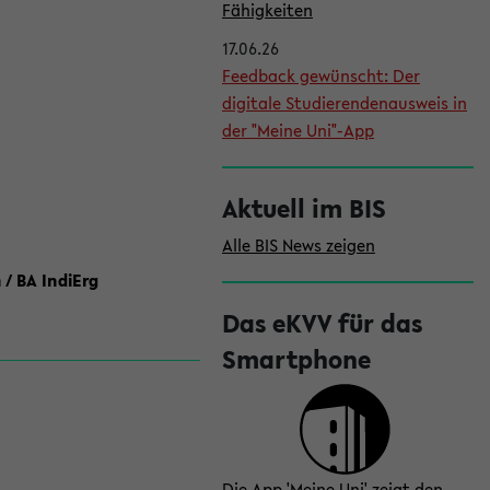
l
Fähigkeiten
e
17.06.26
i
Feedback gewünscht: Der
digitale Studierendenausweis in
s
der "Meine Uni"-App
t
e
Aktuell im BIS
Alle BIS News zeigen
 / BA IndiErg
Das eKVV für das
Smartphone
Die App 'Meine Uni' zeigt den