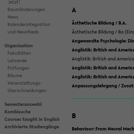
Jetzt!
A
Raumänderungen
News
Ästhetische Bildung / B.A.
Kalenderintegration
und Newsfeeds
Ästhetische Bildung / Ba (Ein
Angewandte Psychologie: Dia
Organisation
Anglistik: British and Americ
Fakultäten
Anglistik: British and Americ
Lehrende
Anglistik: British and Americ
Prüfungen
Räume
Anglistik: British and Ameri
Veranstaltungs-
Anpassungslehrgang / Zusatz
überschneidungen
Semesterauswahl
Kombisuche
B
Courses taught in English
Archivierte Studiengänge
Behaviour: From Neural Mech