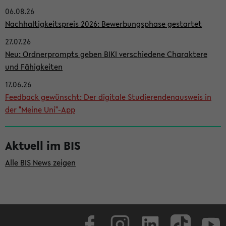
06.08.26
i
Nachhaltigkeitspreis 2026: Bewerbungsphase gestartet
t
27.07.26
e
Neu: Ordnerprompts geben BIKI verschiedene Charaktere
n
und Fähigkeiten
l
17.06.26
e
Feedback gewünscht: Der digitale Studierendenausweis in
i
der "Meine Uni"-App
s
t
Aktuell im BIS
e
Alle BIS News zeigen
Facebook
Instagram
LinkedIn
TikTok
Youtube