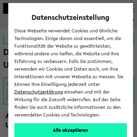
Datenschutzeinstellung
eKVV
Diese Webseite verwendet Cookies und ähnliche
Zur MeineUni App
Zum MeineUni Portal
Technologien. Einige davon sind essentiell, um die
Funktionalität der Website zu gewährleisten,
Das Lehrangebot der
während andere uns helfen, die Website und Ihre
Erfahrung zu verbessern. Falls Sie zustimmen,
Universität Bielefeld
verwenden wir Cookies und Daten auch, um Ihre
Interaktionen mit unserer Webseite zu messen. Sie
können Ihre Einwilligung jederzeit unter
Suche
Datenschutzerklärung
einsehen und mit der
Wirkung für die Zukunft widerrufen. Auf der Seite
finden Sie auch zusätzliche Informationen zu den
A
B
C
D
E
F
G
H
I
J
K
L
M
N
O
P
Q
R
S
T
verwendeten Cookies und Technologien.
U
V
W
X
Y
Z
Alle akzeptieren