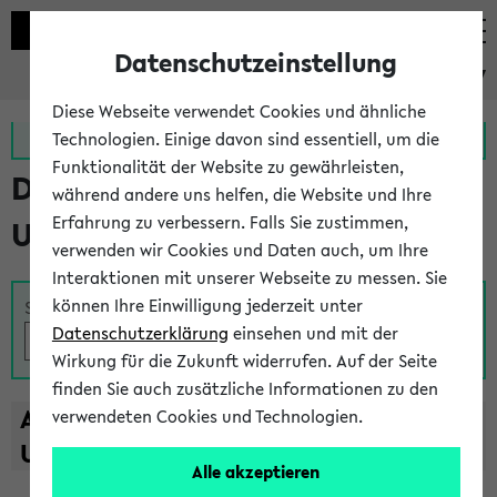
Datenschutzeinstellung
eKVV
Diese Webseite verwendet Cookies und ähnliche
Zur MeineUni App
Zum MeineUni Portal
Technologien. Einige davon sind essentiell, um die
Funktionalität der Website zu gewährleisten,
Das Lehrangebot der
während andere uns helfen, die Website und Ihre
Erfahrung zu verbessern. Falls Sie zustimmen,
Universität Bielefeld
verwenden wir Cookies und Daten auch, um Ihre
Interaktionen mit unserer Webseite zu messen. Sie
können Ihre Einwilligung jederzeit unter
Suche
Datenschutzerklärung
einsehen und mit der
Wirkung für die Zukunft widerrufen. Auf der Seite
finden Sie auch zusätzliche Informationen zu den
A
B
C
D
E
F
G
H
I
J
K
L
M
N
O
P
Q
R
S
T
verwendeten Cookies und Technologien.
U
V
W
X
Y
Z
Alle akzeptieren