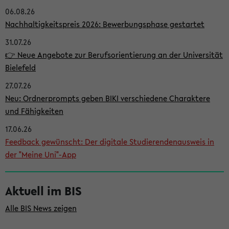
06.08.26
i
Nachhaltigkeitspreis 2026: Bewerbungsphase gestartet
t
31.07.26
e
👉 Neue Angebote zur Berufsorientierung an der Universität
n
Bielefeld
l
27.07.26
e
Neu: Ordnerprompts geben BIKI verschiedene Charaktere
i
und Fähigkeiten
s
17.06.26
Feedback gewünscht: Der digitale Studierendenausweis in
t
der "Meine Uni"-App
e
Aktuell im BIS
Alle BIS News zeigen