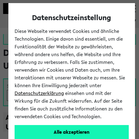
Datenschutzeinstellung
eKVV
Diese Webseite verwendet Cookies und ähnliche
Zur MeineUni App
Zum MeineUni Portal
Technologien. Einige davon sind essentiell, um die
Funktionalität der Website zu gewährleisten,
Das Lehrangebot der
während andere uns helfen, die Website und Ihre
Erfahrung zu verbessern. Falls Sie zustimmen,
Universität Bielefeld
verwenden wir Cookies und Daten auch, um Ihre
Interaktionen mit unserer Webseite zu messen. Sie
können Ihre Einwilligung jederzeit unter
Suche
Datenschutzerklärung
einsehen und mit der
Wirkung für die Zukunft widerrufen. Auf der Seite
finden Sie auch zusätzliche Informationen zu den
A
B
C
D
E
F
G
H
I
J
K
L
M
N
O
P
Q
R
S
T
verwendeten Cookies und Technologien.
U
V
W
X
Y
Z
Alle akzeptieren