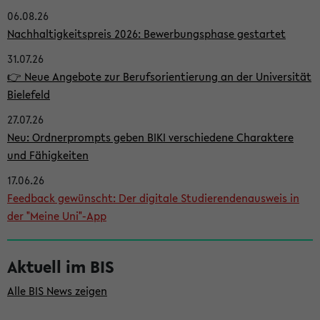
06.08.26
i
Nachhaltigkeitspreis 2026: Bewerbungsphase gestartet
t
31.07.26
e
👉 Neue Angebote zur Berufsorientierung an der Universität
n
Bielefeld
l
27.07.26
e
Neu: Ordnerprompts geben BIKI verschiedene Charaktere
i
und Fähigkeiten
s
17.06.26
Feedback gewünscht: Der digitale Studierendenausweis in
t
der "Meine Uni"-App
e
Aktuell im BIS
Alle BIS News zeigen