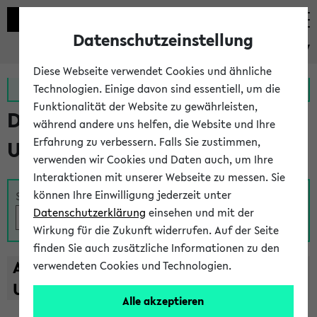
Datenschutzeinstellung
eKVV
Diese Webseite verwendet Cookies und ähnliche
Zur MeineUni App
Zum MeineUni Portal
Technologien. Einige davon sind essentiell, um die
Funktionalität der Website zu gewährleisten,
Das Lehrangebot der
während andere uns helfen, die Website und Ihre
Erfahrung zu verbessern. Falls Sie zustimmen,
Universität Bielefeld
verwenden wir Cookies und Daten auch, um Ihre
Interaktionen mit unserer Webseite zu messen. Sie
können Ihre Einwilligung jederzeit unter
Suche
Datenschutzerklärung
einsehen und mit der
Wirkung für die Zukunft widerrufen. Auf der Seite
finden Sie auch zusätzliche Informationen zu den
A
B
C
D
E
F
G
H
I
J
K
L
M
N
O
P
Q
R
S
T
verwendeten Cookies und Technologien.
U
V
W
X
Y
Z
Alle akzeptieren