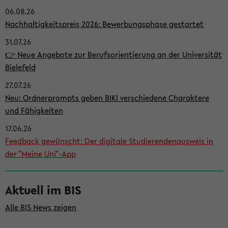
06.08.26
i
Nachhaltigkeitspreis 2026: Bewerbungsphase gestartet
t
31.07.26
e
👉 Neue Angebote zur Berufsorientierung an der Universität
n
Bielefeld
l
27.07.26
e
Neu: Ordnerprompts geben BIKI verschiedene Charaktere
i
und Fähigkeiten
s
17.06.26
Feedback gewünscht: Der digitale Studierendenausweis in
t
der "Meine Uni"-App
e
Aktuell im BIS
Alle BIS News zeigen