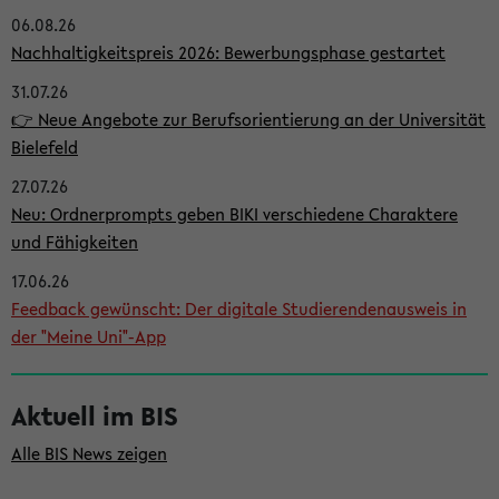
06.08.26
i
Nachhaltigkeitspreis 2026: Bewerbungsphase gestartet
t
31.07.26
e
👉 Neue Angebote zur Berufsorientierung an der Universität
n
Bielefeld
l
27.07.26
e
Neu: Ordnerprompts geben BIKI verschiedene Charaktere
i
und Fähigkeiten
s
17.06.26
Feedback gewünscht: Der digitale Studierendenausweis in
t
der "Meine Uni"-App
e
Aktuell im BIS
Alle BIS News zeigen