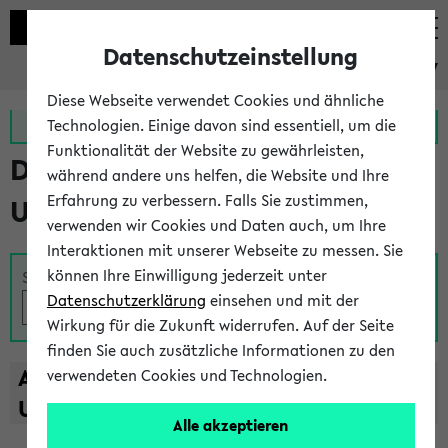
Datenschutzeinstellung
eKVV
Diese Webseite verwendet Cookies und ähnliche
Zur MeineUni App
Zum MeineUni Portal
Technologien. Einige davon sind essentiell, um die
Funktionalität der Website zu gewährleisten,
Das Lehrangebot der
während andere uns helfen, die Website und Ihre
Erfahrung zu verbessern. Falls Sie zustimmen,
Universität Bielefeld
verwenden wir Cookies und Daten auch, um Ihre
Interaktionen mit unserer Webseite zu messen. Sie
können Ihre Einwilligung jederzeit unter
Suche
Datenschutzerklärung
einsehen und mit der
Wirkung für die Zukunft widerrufen. Auf der Seite
finden Sie auch zusätzliche Informationen zu den
A
B
C
D
E
F
G
H
I
J
K
L
M
N
O
P
Q
R
S
T
verwendeten Cookies und Technologien.
U
V
W
X
Y
Z
Alle akzeptieren