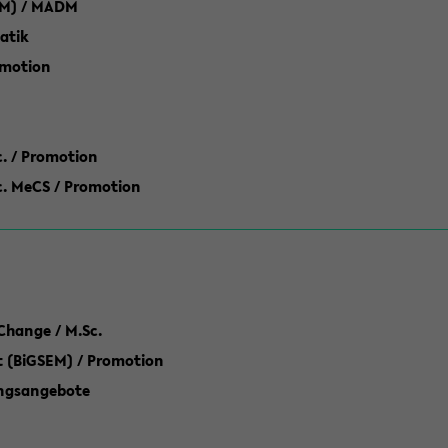
M) / MADM
atik
omotion
ic. / Promotion
dic. MeCS / Promotion
Change / M.Sc.
(BiGSEM) / Promotion
ungsangebote