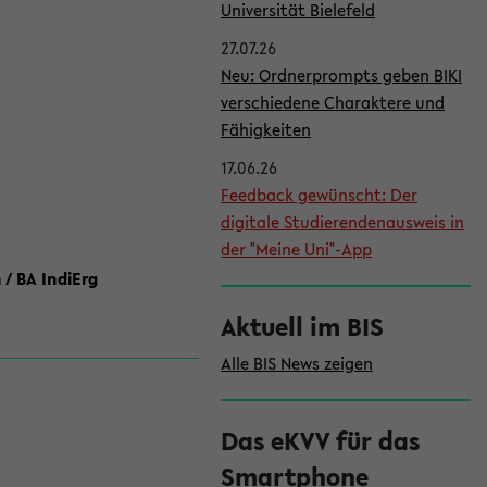
l
Universität Bielefeld
e
27.07.26
i
Neu: Ordnerprompts geben BIKI
verschiedene Charaktere und
s
Fähigkeiten
t
17.06.26
e
Feedback gewünscht: Der
digitale Studierendenausweis in
der "Meine Uni"-App
 / BA IndiErg
Aktuell im BIS
Alle BIS News zeigen
Das eKVV für das
Smartphone