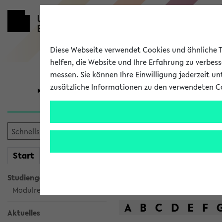
Diese Webseite verwendet Cookies und ähnliche Te
helfen, die Website und Ihre Erfahrung zu verbes
messen. Sie können Ihre Einwilligung jederzeit u
zusätzliche Informationen zu den verwendeten C
Universität
Forschung
Das Lehrange
mein
Start
eKVV
Suche
Studiengangsauswahl
Modulrecherche
A
B
C
D
E
F
Aktuelles