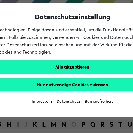
Datenschutzeinstellung
chnologien. Einige davon sind essentiell, um die Funktionalit
sern. Falls Sie zustimmen, verwenden wir Cookies und Daten auc
nter
Datenschutzerklärung
einsehen und mit der Wirkung für die 
ookies und Technologien.
Studium
Lehre
International
Alle akzeptieren
bot der Universität Bielefel
Nur notwendige Cookies zulassen
Impressum
Datenschutz
Barrierefreiheit
G
H
I
J
K
L
M
N
O
P
Q
R
S
T
U