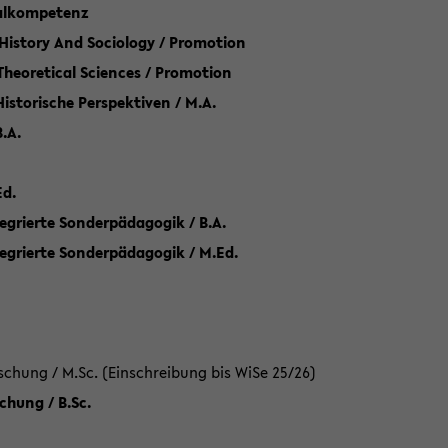
talkompetenz
 History And Sociology / Promotion
 Theoretical Sciences / Promotion
 Historische Perspektiven / M.A.
.A.
Ed.
egrierte Sonderpädagogik / B.A.
tegrierte Sonderpädagogik / M.Ed.
hung / M.Sc. (Einschreibung bis WiSe 25/26)
hung / B.Sc.