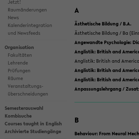
Jetzt!
A
Raumänderungen
News
Ästhetische Bildung / B.A.
Kalenderintegration
und Newsfeeds
Ästhetische Bildung / Ba (Ein
Angewandte Psychologie: Dia
Organisation
Anglistik: British and Americ
Fakultäten
Anglistik: British and Americ
Lehrende
Anglistik: British and Americ
Prüfungen
Räume
Anglistik: British and Ameri
Veranstaltungs-
Anpassungslehrgang / Zusatz
überschneidungen
Semesterauswahl
Kombisuche
B
Courses taught in English
Archivierte Studiengänge
Behaviour: From Neural Mech