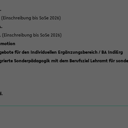
.
 (Einschreibung bis SoSe 2026)
A.
. (Einschreibung bis SoSe 2026)
romotion
ebote für den Individuellen Ergänzungsbereich / BA IndiErg
grierte Sonderpädagogik mit dem Berufsziel Lehramt für sond
d.