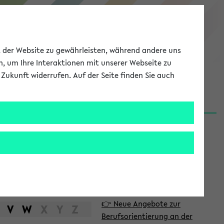
eKVV
ät der Website zu gewährleisten, während andere uns
h, um Ihre Interaktionen mit unserer Webseite zu
Zukunft widerrufen. Auf der Seite finden Sie auch
Meine Uni
EN
ANMELDEN
S
d
News
e
06.08.26
i
Nachhaltigkeitspreis 2026:
t
Bewerbungsphase gestartet
e
31.07.26
👉 Neue Angebote zur
n
V
W
X
Y
Z
Berufsorientierung an der