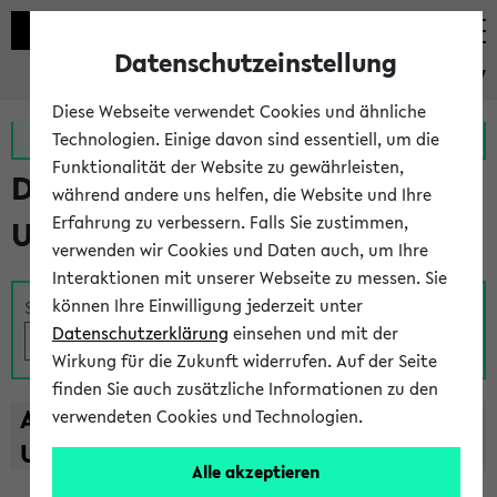
Datenschutzeinstellung
eKVV
Diese Webseite verwendet Cookies und ähnliche
Zur MeineUni App
Zum MeineUni Portal
Technologien. Einige davon sind essentiell, um die
Funktionalität der Website zu gewährleisten,
Das Lehrangebot der
während andere uns helfen, die Website und Ihre
Erfahrung zu verbessern. Falls Sie zustimmen,
Universität Bielefeld
verwenden wir Cookies und Daten auch, um Ihre
Interaktionen mit unserer Webseite zu messen. Sie
können Ihre Einwilligung jederzeit unter
Suche
Datenschutzerklärung
einsehen und mit der
Wirkung für die Zukunft widerrufen. Auf der Seite
finden Sie auch zusätzliche Informationen zu den
A
B
C
D
E
F
G
H
I
J
K
L
M
N
O
P
Q
R
S
T
verwendeten Cookies und Technologien.
U
V
W
X
Y
Z
Alle akzeptieren