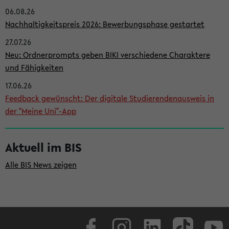
06.08.26
i
Nachhaltigkeitspreis 2026: Bewerbungsphase gestartet
t
27.07.26
e
Neu: Ordnerprompts geben BIKI verschiedene Charaktere
n
und Fähigkeiten
l
17.06.26
e
Feedback gewünscht: Der digitale Studierendenausweis in
i
der "Meine Uni"-App
s
t
Aktuell im BIS
e
Alle BIS News zeigen
Facebook
Instagram
LinkedIn
TikTok
Youtube