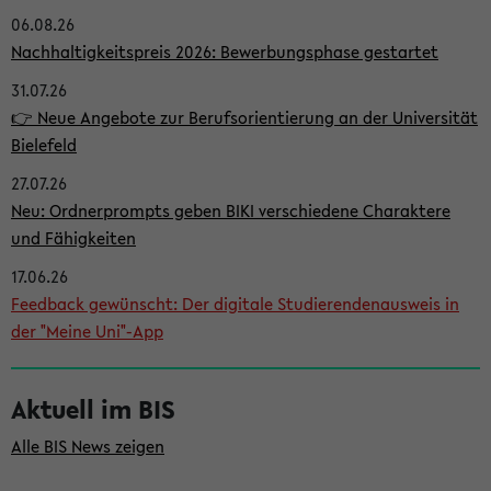
06.08.26
i
Nachhaltigkeitspreis 2026: Bewerbungsphase gestartet
t
31.07.26
e
👉 Neue Angebote zur Berufsorientierung an der Universität
n
Bielefeld
l
27.07.26
e
Neu: Ordnerprompts geben BIKI verschiedene Charaktere
i
und Fähigkeiten
s
17.06.26
Feedback gewünscht: Der digitale Studierendenausweis in
t
der "Meine Uni"-App
e
Aktuell im BIS
Alle BIS News zeigen