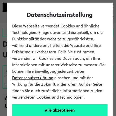
Datenschutzeinstellung
eKVV
Diese Webseite verwendet Cookies und ähnliche
Zur MeineUni App
Zum MeineUni Portal
Technologien. Einige davon sind essentiell, um die
Funktionalität der Website zu gewährleisten,
Das Lehrangebot der
während andere uns helfen, die Website und Ihre
Erfahrung zu verbessern. Falls Sie zustimmen,
Universität Bielefeld
verwenden wir Cookies und Daten auch, um Ihre
Interaktionen mit unserer Webseite zu messen. Sie
können Ihre Einwilligung jederzeit unter
Suche
Datenschutzerklärung
einsehen und mit der
Wirkung für die Zukunft widerrufen. Auf der Seite
finden Sie auch zusätzliche Informationen zu den
A
B
C
D
E
F
G
H
I
J
K
L
M
N
O
P
Q
R
S
T
verwendeten Cookies und Technologien.
U
V
W
X
Y
Z
Alle akzeptieren