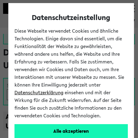
Datenschutzeinstellung
eKVV
Diese Webseite verwendet Cookies und ähnliche
Zur MeineUni App
Zum MeineUni Portal
Technologien. Einige davon sind essentiell, um die
Funktionalität der Website zu gewährleisten,
Das Lehrangebot der
während andere uns helfen, die Website und Ihre
Erfahrung zu verbessern. Falls Sie zustimmen,
Universität Bielefeld
verwenden wir Cookies und Daten auch, um Ihre
Interaktionen mit unserer Webseite zu messen. Sie
können Ihre Einwilligung jederzeit unter
Suche
Datenschutzerklärung
einsehen und mit der
Wirkung für die Zukunft widerrufen. Auf der Seite
finden Sie auch zusätzliche Informationen zu den
A
B
C
D
E
F
G
H
I
J
K
L
M
N
O
P
Q
R
S
T
verwendeten Cookies und Technologien.
U
V
W
X
Y
Z
Alle akzeptieren