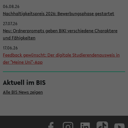
06.08.26
i
Nachhaltigkeitspreis 2026: Bewerbungsphase gestartet
t
27.07.26
e
Neu: Ordnerprompts geben BIKI verschiedene Charaktere
n
und Fähigkeiten
l
17.06.26
e
Feedback gewünscht: Der digitale Studierendenausweis in
i
der "Meine Uni"-App
s
t
Aktuell im BIS
e
Alle BIS News zeigen
Facebook
Instagram
LinkedIn
TikTok
Youtube