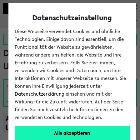
Datenschutzeinstellung
eKVV
Diese Webseite verwendet Cookies und ähnliche
Zur MeineUni App
Zum MeineUni Portal
Technologien. Einige davon sind essentiell, um die
Funktionalität der Website zu gewährleisten,
Das Lehrangebot der
während andere uns helfen, die Website und Ihre
Erfahrung zu verbessern. Falls Sie zustimmen,
Universität Bielefeld
verwenden wir Cookies und Daten auch, um Ihre
Interaktionen mit unserer Webseite zu messen. Sie
können Ihre Einwilligung jederzeit unter
Suche
Datenschutzerklärung
einsehen und mit der
Wirkung für die Zukunft widerrufen. Auf der Seite
finden Sie auch zusätzliche Informationen zu den
A
B
C
D
E
F
G
H
I
J
K
L
M
N
O
P
Q
R
S
T
verwendeten Cookies und Technologien.
U
V
W
X
Y
Z
Alle akzeptieren