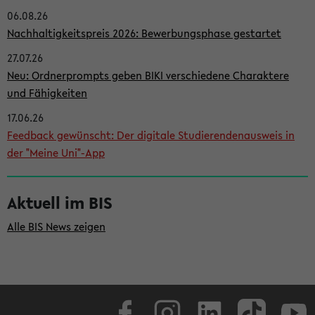
06.08.26
i
Nachhaltigkeitspreis 2026: Bewerbungsphase gestartet
t
27.07.26
e
Neu: Ordnerprompts geben BIKI verschiedene Charaktere
n
und Fähigkeiten
l
17.06.26
e
Feedback gewünscht: Der digitale Studierendenausweis in
i
der "Meine Uni"-App
s
t
Aktuell im BIS
e
Alle BIS News zeigen
Facebook
Instagram
LinkedIn
TikTok
Youtube