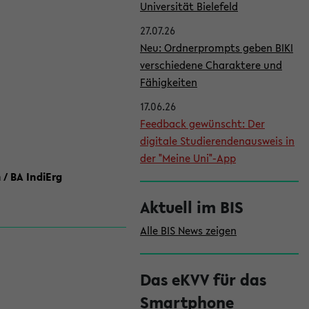
l
Universität Bielefeld
e
27.07.26
i
Neu: Ordnerprompts geben BIKI
verschiedene Charaktere und
s
Fähigkeiten
t
17.06.26
e
Feedback gewünscht: Der
digitale Studierendenausweis in
der "Meine Uni"-App
 / BA IndiErg
Aktuell im BIS
Alle BIS News zeigen
Das eKVV für das
Smartphone