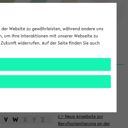
eKVV
ät der Website zu gewährleisten, während andere uns
h, um Ihre Interaktionen mit unserer Webseite zu
Zukunft widerrufen. Auf der Seite finden Sie auch
Meine Uni
EN
ANMELDEN
S
d
News
e
06.08.26
i
Nachhaltigkeitspreis 2026:
t
Bewerbungsphase gestartet
e
31.07.26
👉 Neue Angebote zur
n
V
W
X
Y
Z
Berufsorientierung an der