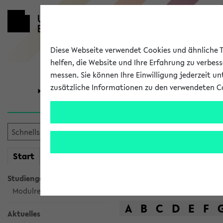
Diese Webseite verwendet Cookies und ähnliche Te
helfen, die Website und Ihre Erfahrung zu verbes
messen. Sie können Ihre Einwilligung jederzeit u
zusätzliche Informationen zu den verwendeten C
Universität
Forschung
Das Lehrange
mein
Start
eKVV
Suche
Studiengangsauswahl
Modulrecherche
A
B
C
D
E
F
Aktuelles