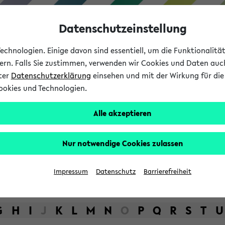
Datenschutzeinstellung
chnologien. Einige davon sind essentiell, um die Funktionalit
sern. Falls Sie zustimmen, verwenden wir Cookies und Daten auc
nter
Datenschutzerklärung
einsehen und mit der Wirkung für die 
ookies und Technologien.
Studium
Lehre
International
Alle akzeptieren
bot der Universität Bielefel
Nur notwendige Cookies zulassen
Impressum
Datenschutz
Barrierefreiheit
G
H
I
J
K
L
M
N
O
P
Q
R
S
T
U