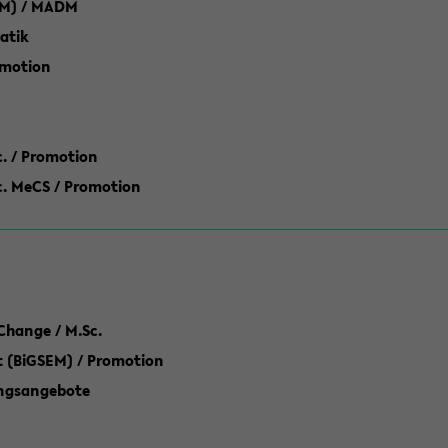
M) / MADM
atik
omotion
ic. / Promotion
dic. MeCS / Promotion
Change / M.Sc.
(BiGSEM) / Promotion
ungsangebote