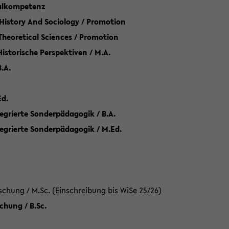
talkompetenz
 History And Sociology / Promotion
 Theoretical Sciences / Promotion
 Historische Perspektiven / M.A.
.A.
Ed.
egrierte Sonderpädagogik / B.A.
tegrierte Sonderpädagogik / M.Ed.
hung / M.Sc. (Einschreibung bis WiSe 25/26)
hung / B.Sc.