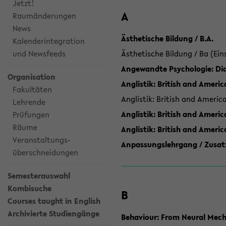
Jetzt!
A
Raumänderungen
News
Ästhetische Bildung / B.A.
Kalenderintegration
und Newsfeeds
Ästhetische Bildung / Ba (Ein
Angewandte Psychologie: Dia
Organisation
Anglistik: British and Americ
Fakultäten
Anglistik: British and Americ
Lehrende
Anglistik: British and Americ
Prüfungen
Räume
Anglistik: British and Ameri
Veranstaltungs-
Anpassungslehrgang / Zusatz
überschneidungen
Semesterauswahl
Kombisuche
B
Courses taught in English
Archivierte Studiengänge
Behaviour: From Neural Mech