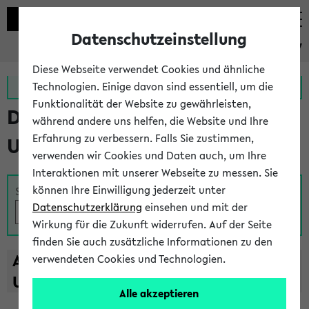
Datenschutzeinstellung
eKVV
Diese Webseite verwendet Cookies und ähnliche
Zur MeineUni App
Zum MeineUni Portal
Technologien. Einige davon sind essentiell, um die
Funktionalität der Website zu gewährleisten,
Das Lehrangebot der
während andere uns helfen, die Website und Ihre
Erfahrung zu verbessern. Falls Sie zustimmen,
Universität Bielefeld
verwenden wir Cookies und Daten auch, um Ihre
Interaktionen mit unserer Webseite zu messen. Sie
können Ihre Einwilligung jederzeit unter
Suche
Datenschutzerklärung
einsehen und mit der
Wirkung für die Zukunft widerrufen. Auf der Seite
finden Sie auch zusätzliche Informationen zu den
A
B
C
D
E
F
G
H
I
J
K
L
M
N
O
P
Q
R
S
T
verwendeten Cookies und Technologien.
U
V
W
X
Y
Z
Alle akzeptieren