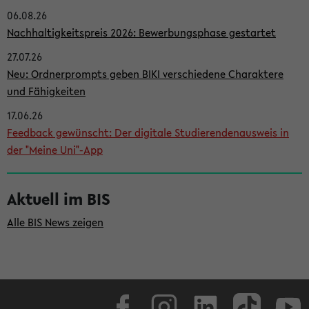
06.08.26
i
Nachhaltigkeitspreis 2026: Bewerbungsphase gestartet
t
27.07.26
e
Neu: Ordnerprompts geben BIKI verschiedene Charaktere
n
und Fähigkeiten
l
17.06.26
e
Feedback gewünscht: Der digitale Studierendenausweis in
i
der "Meine Uni"-App
s
t
Aktuell im BIS
e
Alle BIS News zeigen
Facebook
Instagram
LinkedIn
TikTok
Youtube