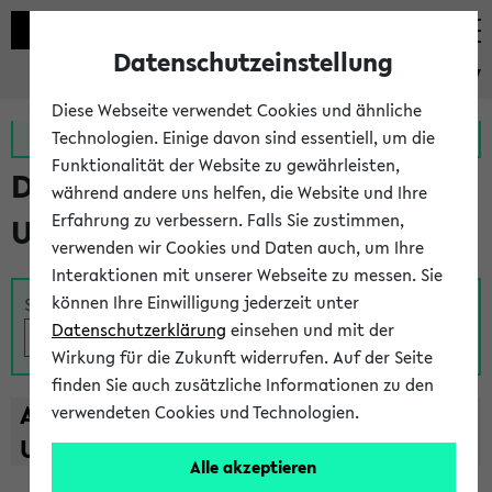
Datenschutzeinstellung
eKVV
Diese Webseite verwendet Cookies und ähnliche
Zur MeineUni App
Zum MeineUni Portal
Technologien. Einige davon sind essentiell, um die
Funktionalität der Website zu gewährleisten,
Das Lehrangebot der
während andere uns helfen, die Website und Ihre
Erfahrung zu verbessern. Falls Sie zustimmen,
Universität Bielefeld
verwenden wir Cookies und Daten auch, um Ihre
Interaktionen mit unserer Webseite zu messen. Sie
können Ihre Einwilligung jederzeit unter
Suche
Datenschutzerklärung
einsehen und mit der
Wirkung für die Zukunft widerrufen. Auf der Seite
finden Sie auch zusätzliche Informationen zu den
A
B
C
D
E
F
G
H
I
J
K
L
M
N
O
P
Q
R
S
T
verwendeten Cookies und Technologien.
U
V
W
X
Y
Z
Alle akzeptieren