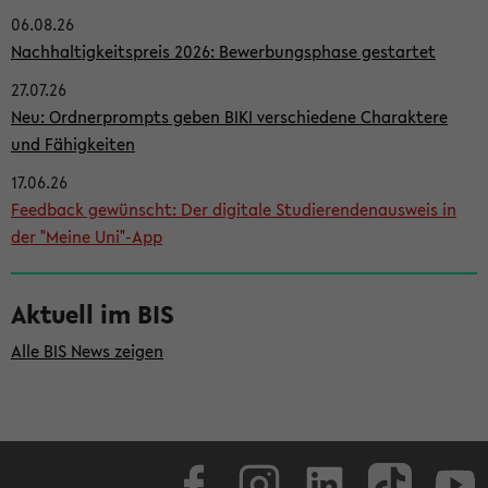
06.08.26
i
Nachhaltigkeitspreis 2026: Bewerbungsphase gestartet
t
27.07.26
e
Neu: Ordnerprompts geben BIKI verschiedene Charaktere
n
und Fähigkeiten
l
17.06.26
e
Feedback gewünscht: Der digitale Studierendenausweis in
i
der "Meine Uni"-App
s
t
Aktuell im BIS
e
Alle BIS News zeigen
Facebook
Instagram
LinkedIn
TikTok
Youtube