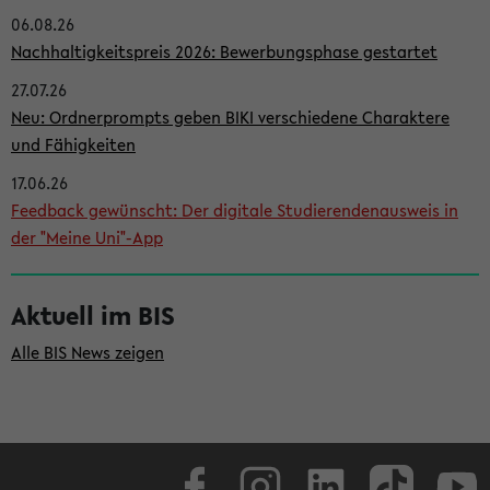
06.08.26
i
Nachhaltigkeitspreis 2026: Bewerbungsphase gestartet
t
27.07.26
e
Neu: Ordnerprompts geben BIKI verschiedene Charaktere
n
und Fähigkeiten
l
17.06.26
e
Feedback gewünscht: Der digitale Studierendenausweis in
i
der "Meine Uni"-App
s
t
Aktuell im BIS
e
Alle BIS News zeigen
Facebook
Instagram
LinkedIn
TikTok
Youtube