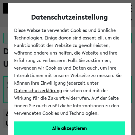
Datenschutzeinstellung
eKVV
Diese Webseite verwendet Cookies und ähnliche
Zur MeineUni App
Zum MeineUni Portal
Technologien. Einige davon sind essentiell, um die
Funktionalität der Website zu gewährleisten,
Das Lehrangebot der
während andere uns helfen, die Website und Ihre
Erfahrung zu verbessern. Falls Sie zustimmen,
Universität Bielefeld
verwenden wir Cookies und Daten auch, um Ihre
Interaktionen mit unserer Webseite zu messen. Sie
können Ihre Einwilligung jederzeit unter
Suche
Datenschutzerklärung
einsehen und mit der
Wirkung für die Zukunft widerrufen. Auf der Seite
finden Sie auch zusätzliche Informationen zu den
A
B
C
D
E
F
G
H
I
J
K
L
M
N
O
P
Q
R
S
T
verwendeten Cookies und Technologien.
U
V
W
X
Y
Z
Alle akzeptieren