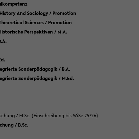
talkompetenz
 History And Sociology / Promotion
 Theoretical Sciences / Promotion
 Historische Perspektiven / M.A.
.A.
Ed.
egrierte Sonderpädagogik / B.A.
tegrierte Sonderpädagogik / M.Ed.
hung / M.Sc. (Einschreibung bis WiSe 25/26)
hung / B.Sc.