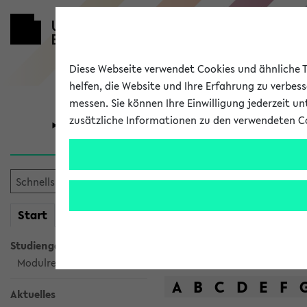
Diese Webseite verwendet Cookies und ähnliche Te
helfen, die Website und Ihre Erfahrung zu verbes
messen. Sie können Ihre Einwilligung jederzeit u
zusätzliche Informationen zu den verwendeten C
Universität
Forschung
Das Lehrange
mein
Start
eKVV
Suche
Studiengangsauswahl
Modulrecherche
A
B
C
D
E
F
Aktuelles