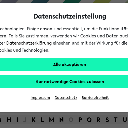
Datenschutzeinstellung
chnologien. Einige davon sind essentiell, um die Funktionalit
sern. Falls Sie zustimmen, verwenden wir Cookies und Daten auc
nter
Datenschutzerklärung
einsehen und mit der Wirkung für die 
ookies und Technologien.
Studium
Lehre
International
Alle akzeptieren
bot der Universität Bielefel
Nur notwendige Cookies zulassen
Impressum
Datenschutz
Barrierefreiheit
G
H
I
J
K
L
M
N
O
P
Q
R
S
T
U