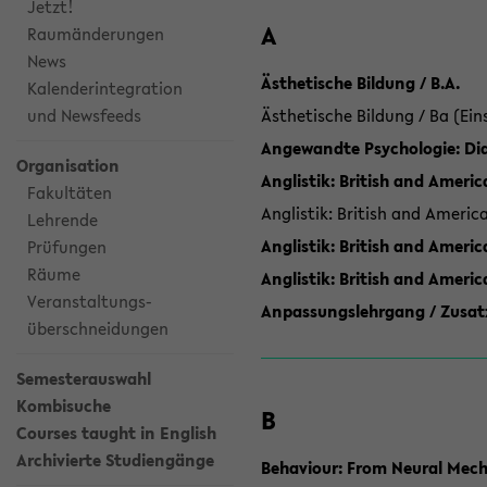
Jetzt!
A
Raumänderungen
News
Ästhetische Bildung / B.A.
Kalenderintegration
und Newsfeeds
Ästhetische Bildung / Ba (Ein
Angewandte Psychologie: Dia
Organisation
Anglistik: British and Americ
Fakultäten
Anglistik: British and Americ
Lehrende
Anglistik: British and Americ
Prüfungen
Räume
Anglistik: British and Ameri
Veranstaltungs-
Anpassungslehrgang / Zusatz
überschneidungen
Semesterauswahl
Kombisuche
B
Courses taught in English
Archivierte Studiengänge
Behaviour: From Neural Mech