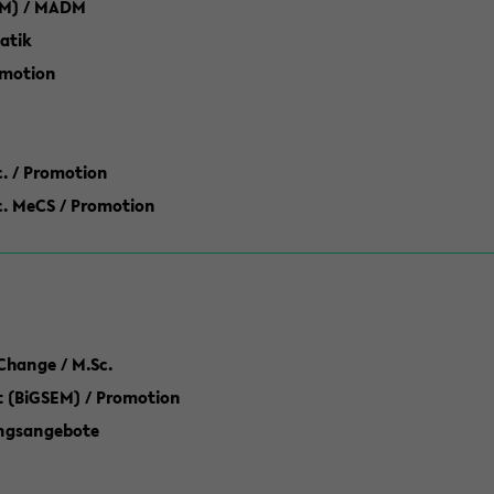
M) / MADM
atik
omotion
ic. / Promotion
dic. MeCS / Promotion
Change / M.Sc.
(BiGSEM) / Promotion
ungsangebote