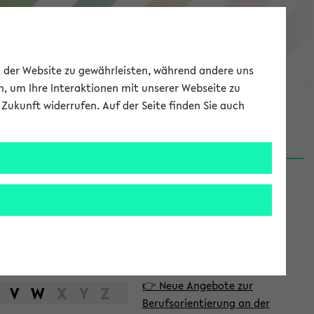
eKVV
ät der Website zu gewährleisten, während andere uns
h, um Ihre Interaktionen mit unserer Webseite zu
Zukunft widerrufen. Auf der Seite finden Sie auch
Meine Uni
EN
ANMELDEN
S
d
News
e
06.08.26
i
Nachhaltigkeitspreis 2026:
t
Bewerbungsphase gestartet
e
31.07.26
👉 Neue Angebote zur
n
V
W
X
Y
Z
Berufsorientierung an der