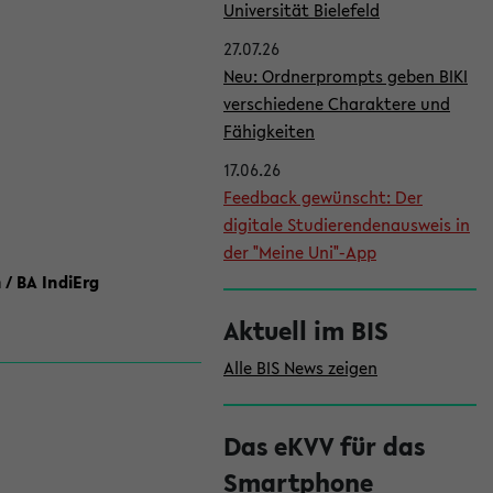
l
Universität Bielefeld
e
27.07.26
i
Neu: Ordnerprompts geben BIKI
verschiedene Charaktere und
s
Fähigkeiten
t
17.06.26
e
Feedback gewünscht: Der
digitale Studierendenausweis in
der "Meine Uni"-App
 / BA IndiErg
Aktuell im BIS
Alle BIS News zeigen
Das eKVV für das
Smartphone