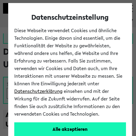
Datenschutzeinstellung
eKVV
Diese Webseite verwendet Cookies und ähnliche
Zur MeineUni App
Zum MeineUni Portal
Technologien. Einige davon sind essentiell, um die
Funktionalität der Website zu gewährleisten,
Das Lehrangebot der
während andere uns helfen, die Website und Ihre
Erfahrung zu verbessern. Falls Sie zustimmen,
Universität Bielefeld
verwenden wir Cookies und Daten auch, um Ihre
Interaktionen mit unserer Webseite zu messen. Sie
können Ihre Einwilligung jederzeit unter
Suche
Datenschutzerklärung
einsehen und mit der
Wirkung für die Zukunft widerrufen. Auf der Seite
finden Sie auch zusätzliche Informationen zu den
A
B
C
D
E
F
G
H
I
J
K
L
M
N
O
P
Q
R
S
T
verwendeten Cookies und Technologien.
U
V
W
X
Y
Z
Alle akzeptieren