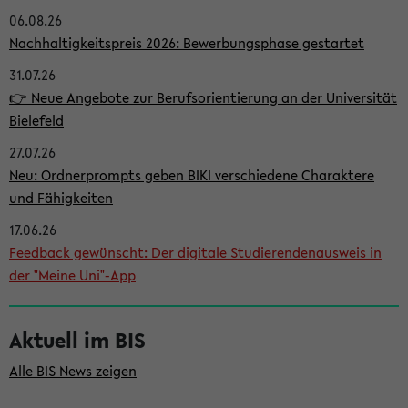
06.08.26
i
Nachhaltigkeitspreis 2026: Bewerbungsphase gestartet
t
31.07.26
e
👉 Neue Angebote zur Berufsorientierung an der Universität
n
Bielefeld
l
27.07.26
e
Neu: Ordnerprompts geben BIKI verschiedene Charaktere
i
und Fähigkeiten
s
17.06.26
Feedback gewünscht: Der digitale Studierendenausweis in
t
der "Meine Uni"-App
e
Aktuell im BIS
Alle BIS News zeigen