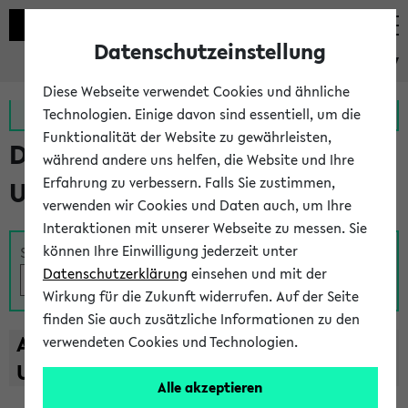
Datenschutzeinstellung
eKVV
Diese Webseite verwendet Cookies und ähnliche
Zur MeineUni App
Zum MeineUni Portal
Technologien. Einige davon sind essentiell, um die
Funktionalität der Website zu gewährleisten,
Das Lehrangebot der
während andere uns helfen, die Website und Ihre
Erfahrung zu verbessern. Falls Sie zustimmen,
Universität Bielefeld
verwenden wir Cookies und Daten auch, um Ihre
Interaktionen mit unserer Webseite zu messen. Sie
können Ihre Einwilligung jederzeit unter
Suche
Datenschutzerklärung
einsehen und mit der
Wirkung für die Zukunft widerrufen. Auf der Seite
finden Sie auch zusätzliche Informationen zu den
A
B
C
D
E
F
G
H
I
J
K
L
M
N
O
P
Q
R
S
T
verwendeten Cookies und Technologien.
U
V
W
X
Y
Z
Alle akzeptieren