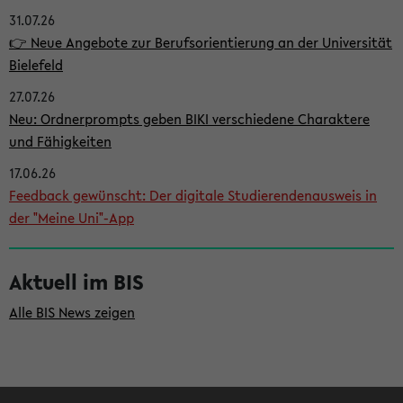
31.07.26
i
👉 Neue Angebote zur Berufsorientierung an der Universität
t
Bielefeld
e
27.07.26
n
Neu: Ordnerprompts geben BIKI verschiedene Charaktere
l
und Fähigkeiten
e
17.06.26
i
Feedback gewünscht: Der digitale Studierendenausweis in
der "Meine Uni"-App
s
t
Aktuell im BIS
e
Alle BIS News zeigen