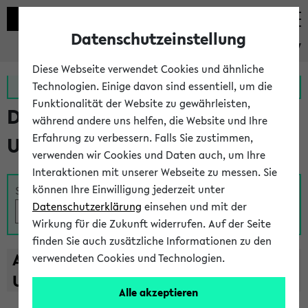
Datenschutzeinstellung
eKVV
Diese Webseite verwendet Cookies und ähnliche
Zur MeineUni App
Zum MeineUni Portal
Technologien. Einige davon sind essentiell, um die
Funktionalität der Website zu gewährleisten,
Das Lehrangebot der
während andere uns helfen, die Website und Ihre
Erfahrung zu verbessern. Falls Sie zustimmen,
Universität Bielefeld
verwenden wir Cookies und Daten auch, um Ihre
Interaktionen mit unserer Webseite zu messen. Sie
können Ihre Einwilligung jederzeit unter
Suche
Datenschutzerklärung
einsehen und mit der
Wirkung für die Zukunft widerrufen. Auf der Seite
finden Sie auch zusätzliche Informationen zu den
A
B
C
D
E
F
G
H
I
J
K
L
M
N
O
P
Q
R
S
T
verwendeten Cookies und Technologien.
U
V
W
X
Y
Z
Alle akzeptieren