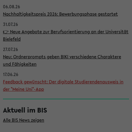
06.08.26
i
Nachhaltigkeitspreis 2026: Bewerbungsphase gestartet
t
31.07.26
e
👉 Neue Angebote zur Berufsorientierung an der Universität
n
Bielefeld
l
27.07.26
e
Neu: Ordnerprompts geben BIKI verschiedene Charaktere
i
und Fähigkeiten
s
17.06.26
Feedback gewünscht: Der digitale Studierendenausweis in
t
der "Meine Uni"-App
e
Aktuell im BIS
Alle BIS News zeigen