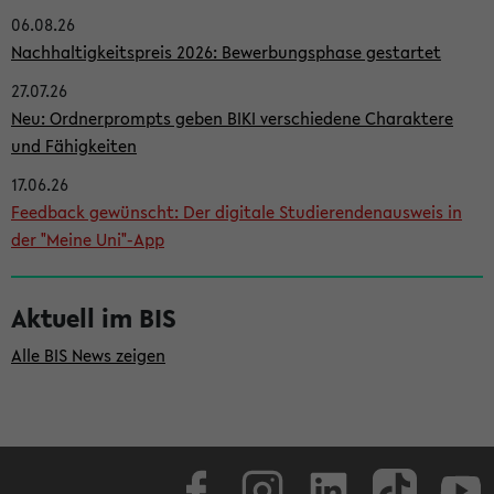
06.08.26
i
Nachhaltigkeitspreis 2026: Bewerbungsphase gestartet
t
27.07.26
e
Neu: Ordnerprompts geben BIKI verschiedene Charaktere
n
und Fähigkeiten
l
17.06.26
e
Feedback gewünscht: Der digitale Studierendenausweis in
i
der "Meine Uni"-App
s
t
Aktuell im BIS
e
Alle BIS News zeigen
Facebook
Instagram
LinkedIn
TikTok
Youtube