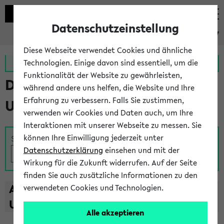
Datenschutzeinstellung
eKVV
Diese Webseite verwendet Cookies und ähnliche
Zur MeineUni App
Zum MeineUni Portal
Technologien. Einige davon sind essentiell, um die
Funktionalität der Website zu gewährleisten,
Das Lehrangebot der
während andere uns helfen, die Website und Ihre
Erfahrung zu verbessern. Falls Sie zustimmen,
Universität Bielefeld
verwenden wir Cookies und Daten auch, um Ihre
Interaktionen mit unserer Webseite zu messen. Sie
können Ihre Einwilligung jederzeit unter
Suche
Datenschutzerklärung
einsehen und mit der
Wirkung für die Zukunft widerrufen. Auf der Seite
finden Sie auch zusätzliche Informationen zu den
A
B
C
D
E
F
G
H
I
J
K
L
M
N
O
P
Q
R
S
T
verwendeten Cookies und Technologien.
U
V
W
X
Y
Z
Alle akzeptieren