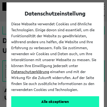
Datenschutzeinstellung
eKVV
Diese Webseite verwendet Cookies und ähnliche
Zur MeineUni App
Zum MeineUni Portal
Technologien. Einige davon sind essentiell, um die
Funktionalität der Website zu gewährleisten,
Das Lehrangebot der
während andere uns helfen, die Website und Ihre
Erfahrung zu verbessern. Falls Sie zustimmen,
Universität Bielefeld
verwenden wir Cookies und Daten auch, um Ihre
Interaktionen mit unserer Webseite zu messen. Sie
können Ihre Einwilligung jederzeit unter
Suche
Datenschutzerklärung
einsehen und mit der
Wirkung für die Zukunft widerrufen. Auf der Seite
finden Sie auch zusätzliche Informationen zu den
A
B
C
D
E
F
G
H
I
J
K
L
M
N
O
P
Q
R
S
T
verwendeten Cookies und Technologien.
U
V
W
X
Y
Z
Alle akzeptieren