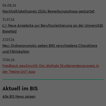
06.08.26
i
Nachhaltigkeitspreis 2026: Bewerbungsphase gestartet
t
31.07.26
e
👉 Neue Angebote zur Berufsorientierung an der Universität
n
Bielefeld
l
27.07.26
e
Neu: Ordnerprompts geben BIKI verschiedene Charaktere
i
und Fähigkeiten
s
17.06.26
Feedback gewünscht: Der digitale Studierendenausweis in
t
der "Meine Uni"-App
e
Aktuell im BIS
Alle BIS News zeigen